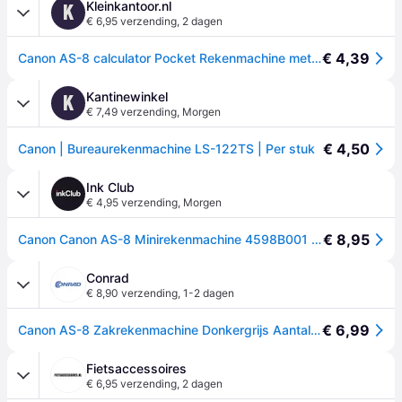
Kleinkantoor.nl
K
€ 6,95 verzending
,
2 dagen
€ 4,39
Canon AS-8 calculator Pocket Rekenmachine met display Grijs
Kantinewinkel
K
€ 7,49 verzending
,
Morgen
€ 4,50
Canon | Bureaurekenmachine LS-122TS | Per stuk
Ink Club
€ 4,95 verzending
,
Morgen
€ 8,95
Canon Canon AS-8 Minirekenmachine 4598B001 Replace: N/A
Conrad
€ 8,90 verzending
,
1-2 dagen
€ 6,99
Canon AS-8 Zakrekenmachine Donkergrijs Aantal displayposities: 8 werkt op batterijen (b x h x d) 60 x 11.4 x 97 mm
Fietsaccessoires
€ 6,95 verzending
,
2 dagen