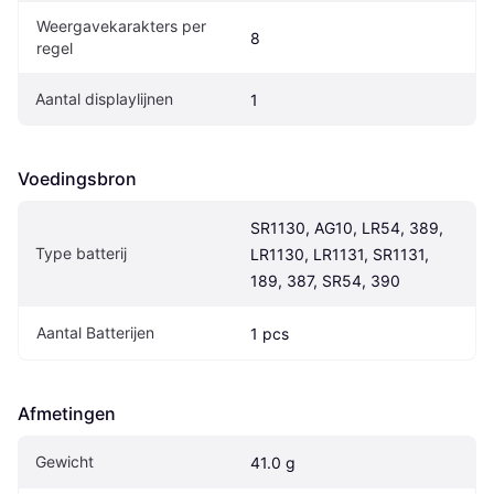
Weergavekarakters per 
8
regel
Aantal displaylijnen
1
Voedingsbron
SR1130, AG10, LR54, 389, 
Type batterij
LR1130, LR1131, SR1131, 
189, 387, SR54, 390
Aantal Batterijen
1 pcs
Afmetingen
Gewicht
41.0 g