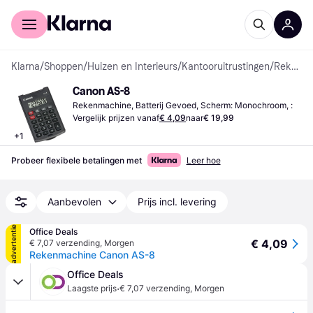
Voor shoppers
Voor bedrijven
Klarna
/
Shoppen
/
Huizen en Interieurs
/
Kantooruitrustingen
/
Rekenmachines
Canon AS-8
Rekenmachine, Batterij Gevoed, Scherm: Monochroom, :
Vergelijk prijzen vanaf
€ 4,09
naar
€ 19,99
+
1
Probeer flexibele betalingen met
Leer hoe
Aanbevolen
Prijs incl. levering
advertentie
Office Deals
€ 4,09
€ 7,07 verzending
,
Morgen
Rekenmachine Canon AS-8
Office Deals
·
Laagste prijs
€ 7,07 verzending
,
Morgen