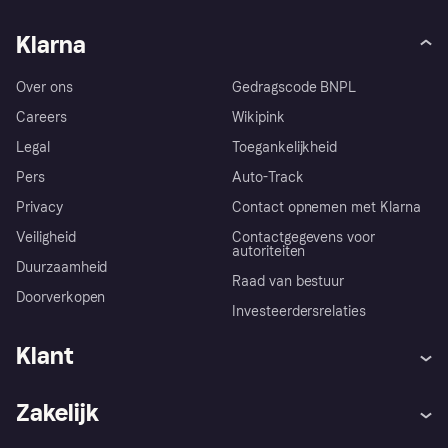
Klarna
Over ons
Gedragscode BNPL
Careers
Wikipink
Legal
Toegankelijkheid
Pers
Auto-Track
Privacy
Contact opnemen met Klarna
Veiligheid
Contactgegevens voor
autoriteiten
Duurzaamheid
Raad van bestuur
Doorverkopen
Investeerdersrelaties
Klant
Hulp
Klachten
Zakelijk
Login
Onze belofte