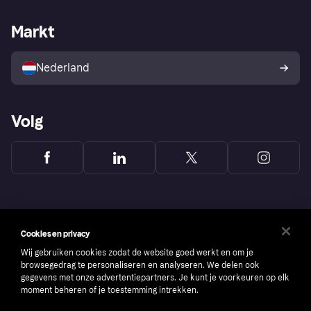
Webwinkelsupport
Developers
De Klarna app
Privacyinstellingen
Zakelijke login
Operationele status
Markt
Winkeloverzicht
Je herroepingsrecht
Verkoop met Klarna
Platformen en partners
Kopersbescherming voor
consumenten
Nederland
Volg
Cookies en privacy
Wij gebruiken cookies zodat de website goed werkt en om je
browsegedrag te personaliseren en analyseren. We delen ook
gegevens met onze advertentiepartners. Je kunt je voorkeuren op elk
moment beheren of je toestemming intrekken.