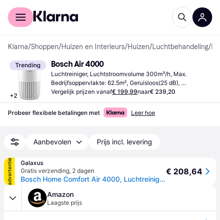
Voor shoppers
Voor bedrijven
Klarna
/
Shoppen
/
Huizen en Interieurs
/
Huizen
/
Luchtbehandeling
/
Luchtreinigers
Bosch Air 4000
Trending
Luchtreiniger, Luchtstroomvolume 300m³/h, Max. 
Bedrijfsoppervlakte: 62.5m², Geruisloos(25 dB), 
Koolstoffilter, HEPA-filter
Vergelijk prijzen vanaf
€ 199,99
naar
€ 239,20
+
2
Probeer flexibele betalingen met
Leer hoe
Aanbevolen
Prijs incl. levering
advertentie
Galaxus
€ 208,64
Gratis verzending
,
2 dagen
Bosch Home Comfort Air 4000, Luchtreiniger, Wit
Amazon
Laagste prijs