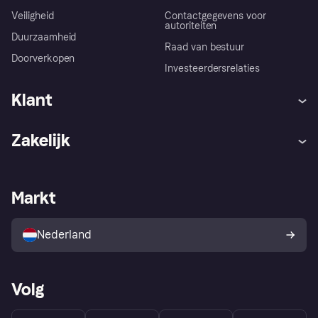
Veiligheid
Contactgegevens voor
autoriteiten
Duurzaamheid
Raad van bestuur
Doorverkopen
Investeerdersrelaties
Klant
Hulp
Klachten
Zakelijk
Login
Onze belofte
Webwinkelsupport
Developers
De Klarna app
Privacyinstellingen
Zakelijke login
Operationele status
Markt
Winkeloverzicht
Je herroepingsrecht
Verkoop met Klarna
Platformen en partners
Kopersbescherming voor
consumenten
Nederland
Volg