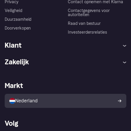
Privacy
Contact opnemen met Klarna
Veiligheid
Contactgegevens voor
autoriteiten
Duurzaamheid
Raad van bestuur
Doorverkopen
Investeerdersrelaties
Klant
Hulp
Klachten
Zakelijk
Login
Onze belofte
Webwinkelsupport
Developers
De Klarna app
Privacyinstellingen
Zakelijke login
Operationele status
Markt
Winkeloverzicht
Je herroepingsrecht
Verkoop met Klarna
Platformen en partners
Kopersbescherming voor
consumenten
Nederland
Volg