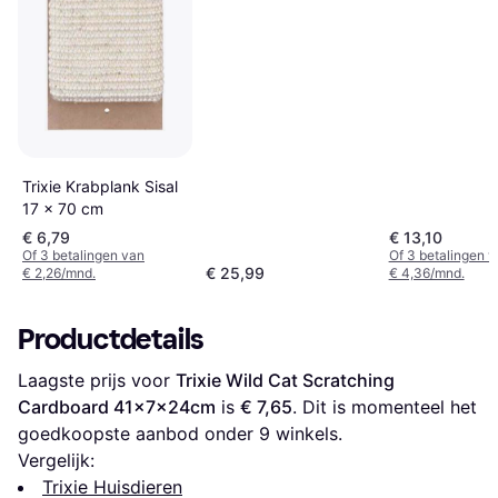
Trixie Krabplank Sisal
17 x 70 cm
€ 6,79
€ 13,10
Of 3 betalingen van
Of 3 betalingen 
€ 25,99
€ 2,26/mnd.
€ 4,36/mnd.
Productdetails
Laagste prijs voor 
Trixie Wild Cat Scratching 
Cardboard 41x7x24cm
 is 
€ 7,65
. Dit is momenteel het 
goedkoopste aanbod onder 
9
 winkels.
Vergelijk:
Trixie Huisdieren