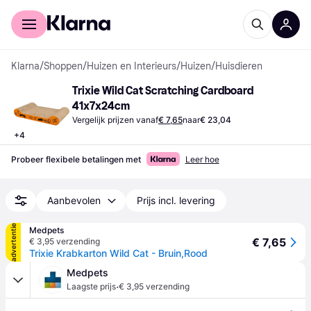
Voor shoppers
Voor bedrijven
Klarna
/
Shoppen
/
Huizen en Interieurs
/
Huizen
/
Huisdieren
Trixie Wild Cat Scratching Cardboard 
41x7x24cm
Vergelijk prijzen vanaf
€ 7,65
naar
€ 23,04
+
4
Probeer flexibele betalingen met
Leer hoe
Aanbevolen
Prijs incl. levering
advertentie
Medpets
€ 7,65
€ 3,95 verzending
Trixie Krabkarton Wild Cat - Bruin,Rood
Medpets
·
Laagste prijs
€ 3,95 verzending