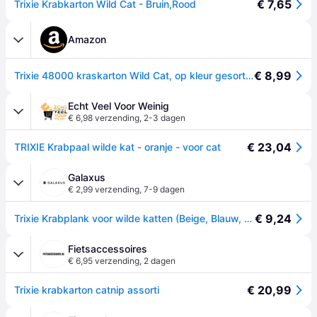
€ 7,65
Trixie Krabkarton Wild Cat - Bruin,Rood
Amazon
€ 8,99
Trixie 48000 kraskarton Wild Cat, op kleur gesorteerd, 41 x 24 x 7cm
Echt Veel Voor Weinig
€ 6,98 verzending
,
2-3 dagen
€ 23,04
TRIXIE Krabpaal wilde kat - oranje - voor cat
Galaxus
€ 2,99 verzending
,
7-9 dagen
€ 9,24
Trixie Krabplank voor wilde katten (Beige, Blauw, Oranje), Krabpaal
Fietsaccessoires
€ 6,95 verzending
,
2 dagen
€ 20,99
Trixie krabkarton catnip assorti