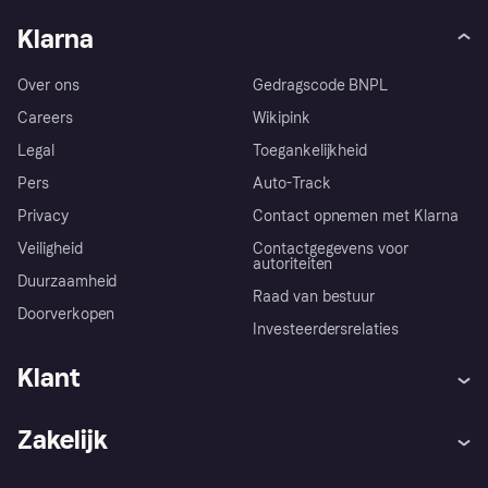
Klarna
Over ons
Gedragscode BNPL
Careers
Wikipink
Legal
Toegankelijkheid
Pers
Auto-Track
Privacy
Contact opnemen met Klarna
Veiligheid
Contactgegevens voor
autoriteiten
Duurzaamheid
Raad van bestuur
Doorverkopen
Investeerdersrelaties
Klant
Hulp
Klachten
Zakelijk
Login
Onze belofte
Webwinkelsupport
Developers