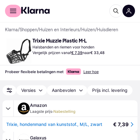
Voor shoppers
Voor bedrijven
Klarna
/
Shoppen
/
Huizen en Interieurs
/
Huizen
/
Huisdieren
Trixie Muzzle Plastic M-L
Halsbanden en riemen voor honden
Vergelijk prijzen vanaf
€ 7,39
naar
€ 33,48
Probeer flexibele betalingen met
Leer hoe
Versies
Aanbevolen
Prijs incl. levering
Amazon
·
Laagste prijs
Nabestelling
€ 7,39
Trixie, hondenmand van kunststof., M/L, zwart
Galaxus