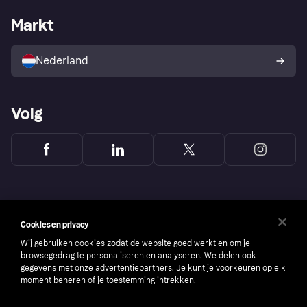
De Klarna app
Privacyinstellingen
Zakelijke login
Operationele status
Markt
Winkeloverzicht
Je herroepingsrecht
Verkoop met Klarna
Platformen en partners
Kopersbescherming voor
consumenten
Nederland
Volg
Cookies en privacy
Wij gebruiken cookies zodat de website goed werkt en om je
browsegedrag te personaliseren en analyseren. We delen ook
gegevens met onze advertentiepartners. Je kunt je voorkeuren op elk
moment beheren of je toestemming intrekken.