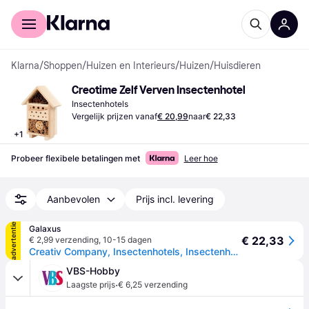
Voor shoppers
Voor bedrijven
Klarna
/
Shoppen
/
Huizen en Interieurs
/
Huizen
/
Huisdieren
Creotime Zelf Verven Insectenhotel
Insectenhotels
Vergelijk prijzen vanaf
€ 20,99
naar
€ 22,33
+
1
Probeer flexibele betalingen met
Leer hoe
Aanbevolen
Prijs incl. levering
advertentie
Galaxus
€ 22,33
€ 2,99 verzending
,
10-15 dagen
Creativ Company, Insectenhotels, Insectenhotel (Bijen, Kantenvleugel, Lieveheersbeestje, Vlinders)
VBS-Hobby
·
Laagste prijs
€ 6,25 verzending