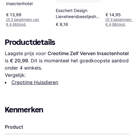
Insectenhotel
Esschert Design
€ 13,99
€ 14,95
Lieveheersbeestjeshuisje
Of 3 betalingen van
Of 3 betalingen 
Silhouet
€ 8,16
€ 4,66/mnd.
€ 4,98/mnd.
Productdetails
Laagste prijs voor 
Creotime Zelf Verven Insectenhotel
is 
€ 20,99
. Dit is momenteel het goedkoopste aanbod 
onder 
4
 winkels.
Vergelijk:
Creotime Huisdieren
Kenmerken
Product