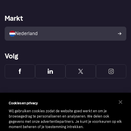
Webwinkelsupport
Developers
De Klarna app
Privacyinstellingen
Zakelijke login
Operationele status
Markt
Winkeloverzicht
Je herroepingsrecht
Verkoop met Klarna
Platformen en partners
Kopersbescherming voor
consumenten
Nederland
Volg
Cookies en privacy
Wij gebruiken cookies zodat de website goed werkt en om je
browsegedrag te personaliseren en analyseren. We delen ook
gegevens met onze advertentiepartners. Je kunt je voorkeuren op elk
moment beheren of je toestemming intrekken.