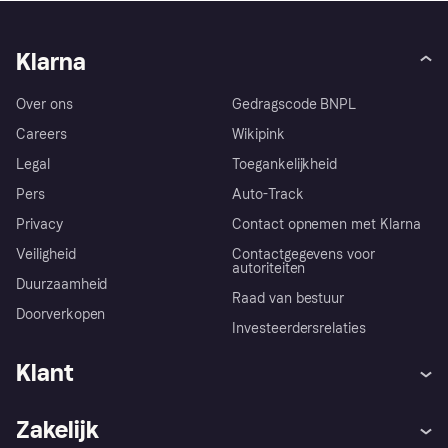
Klarna
Over ons
Gedragscode BNPL
Careers
Wikipink
Legal
Toegankelijkheid
Pers
Auto-Track
Privacy
Contact opnemen met Klarna
Veiligheid
Contactgegevens voor
autoriteiten
Duurzaamheid
Raad van bestuur
Doorverkopen
Investeerdersrelaties
Klant
Hulp
Klachten
Zakelijk
Login
Onze belofte