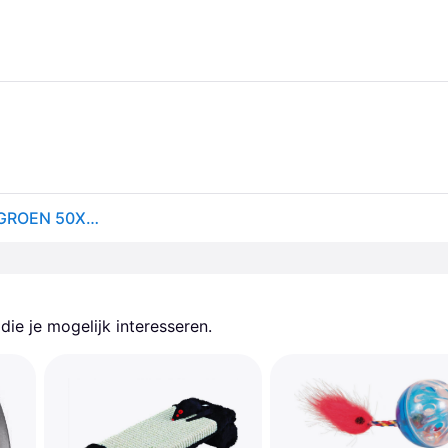
TRIXIE KRABGOLF MIMI KARTON MET CATNIP MINTGROEN 50X23X9 CM 2 ST
ie je mogelijk interesseren.