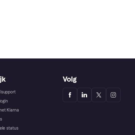
jk
Volg
lsupport
login
et Klarna
s
ele status