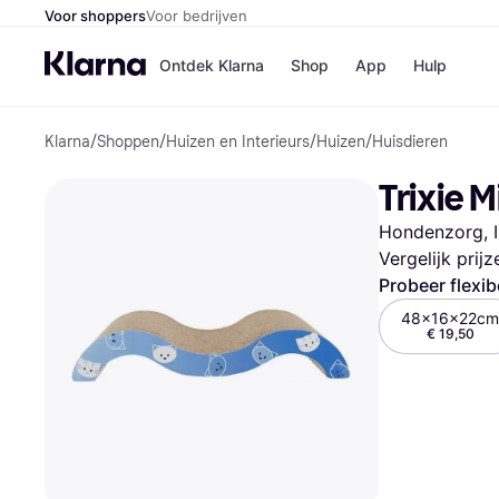
Voor shoppers
Voor bedrijven
Ontdek Klarna
Shop
App
Hulp
Klarna
/
Shoppen
/
Huizen en Interieurs
/
Huizen
/
Huisdieren
Winkels
Media
B
Trixie 
Bol
B
Booki
B
Hondenzorg, I
H&M
B
Kruidv
Vergelijk prij
Probeer flexib
48x16x22cm
€ 19,50
Winkelove