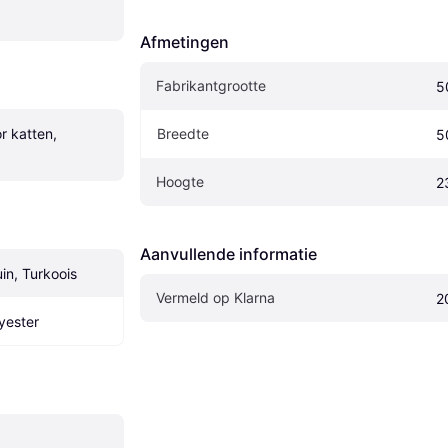
Afmetingen
Fabrikantgrootte
5
 katten, 
Breedte
5
Hoogte
2
Aanvullende informatie
in, Turkoois
Vermeld op Klarna
2
lyester