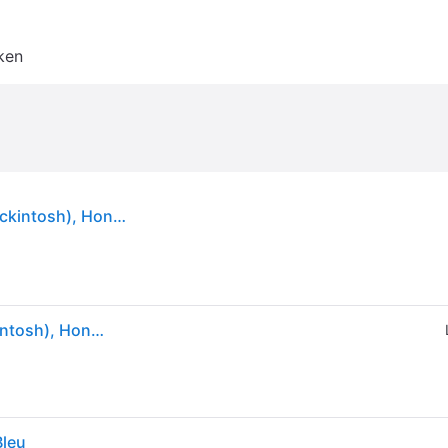
ken
Trixie BE NORDIC Regenjas Husum (XS, Hond mackintosh), Hondenkleding
Trixie BE NORDIC Regenjas Husum (XS, Hond mackintosh), Hondenkleding
Bleu