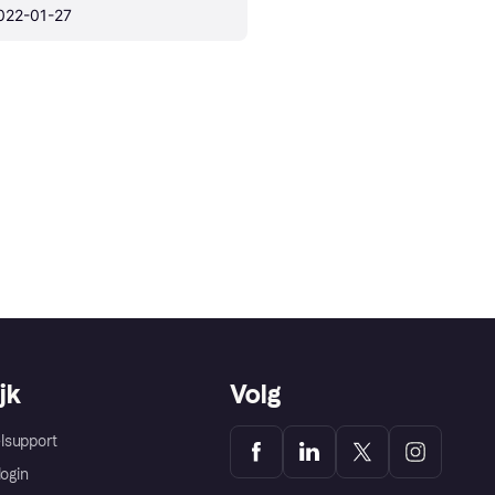
022-01-27
jk
Volg
lsupport
login