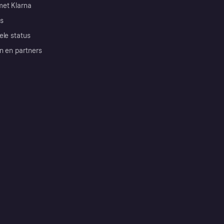
et Klarna
s
ele status
n en partners