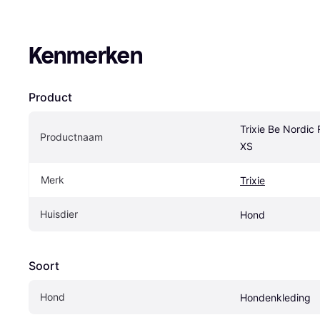
Kenmerken
Product
Trixie Be Nordic
Productnaam
XS
Merk
Trixie
Huisdier
Hond
Soort
Hond
Hondenkleding