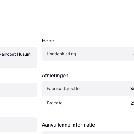
Hond
Hondenkleding
 Raincoat Husum 
H
Afmetingen
Fabrikantgrootte
X
Breedte
2
Aanvullende informatie