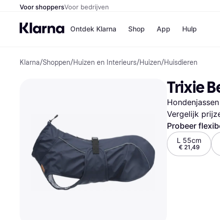
Voor shoppers
Voor bedrijven
Ontdek Klarna
Shop
App
Hulp
Klarna
/
Shoppen
/
Huizen en Interieurs
/
Huizen
/
Huisdieren
Winkels
Media
B
Trixie 
Bol
B
Booki
B
Hondenjassen
H&M
B
Kruidv
Vergelijk prij
Probeer flexib
L 55cm
€ 21,49
Winkelove