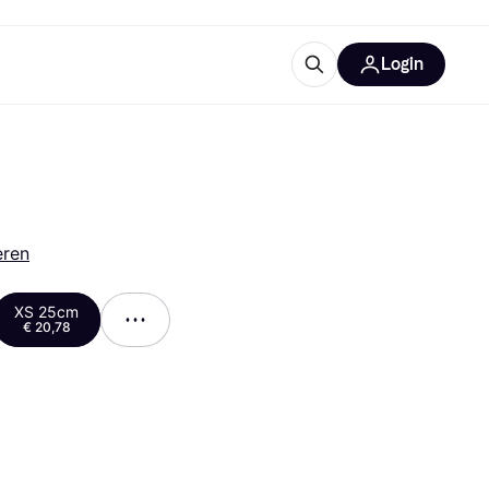
Login
trustingen
IM
eren
XS 25cm
€ 20,78
gorieën