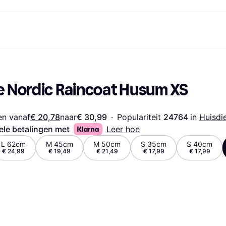
Betaalmethoden
Shop & vergelijk prijzen
Winkelen en beloningen
Financiën
Mobiel
Fotografieën
Kantoorui
Markt
etaalmethoden
Aanbiedingen
Cashback
Gaming en Entertainment
Klarna Card
Reis-eS
Be Nordic Raincoat Husum XS
etaal nu
Gezondheid &
Winkeloverzicht
Telefoons & Wearables
Saldo
ng.com
etaal in 3 delen
Schoonheid
Lidmaatschappen
Kinderen en Familie
Spaarrekeningen
etaal in 30 dagen
Kleding
Vrienden uitnodigen
Gemotoriseerde
Vaste rekening
at
Speelgoed
Vervoersmiddelen
Flex rekening
zen vanaf
€ 20,78
naar
€ 30,99
·
Populariteit 
24764 
in 
Huisdi
Huizen en Interieurs
Tuin en Terras
ele betalingen met
Leer hoe
Geluid & Beeld
Keukenapparaten
L 62cm
M 45cm
M 50cm
S 35cm
S 40cm
Sport en Outdoor
Huishoudapparaten
€ 24,99
€ 19,49
€ 21,49
€ 17,99
€ 17,99
Computers
Boeken, Films en Muziek
rzicht
Klussen
Alle cate