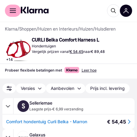
Voor shoppers
Voor bedrijven
Klarna
/
Shoppen
/
Huizen en Interieurs
/
Huizen
/
Huisdieren
CURLI Belka Comfort Harness L
Hondentuigen
Vergelijk prijzen vanaf
€ 54,45
naar
€ 89,48
+
14
Probeer flexibele betalingen met
Leer hoe
Versies
Aanbevolen
Prijs incl. levering
Selleriemae
S
·
Laagste prijs
€ 6,99 verzending
€ 54,45
Comfort hondentuig Curli Belka - Marron
Galaxus