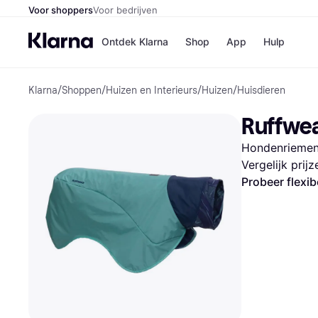
Voor shoppers
Voor bedrijven
Ontdek Klarna
Shop
App
Hulp
Klarna
/
Shoppen
/
Huizen en Interieurs
/
Huizen
/
Huisdieren
Winkels
Media
B
Ruffwea
Bol
B
Booki
B
Hondenriemen
H&M
B
Kruidv
Vergelijk prij
Probeer flexib
Winkelove