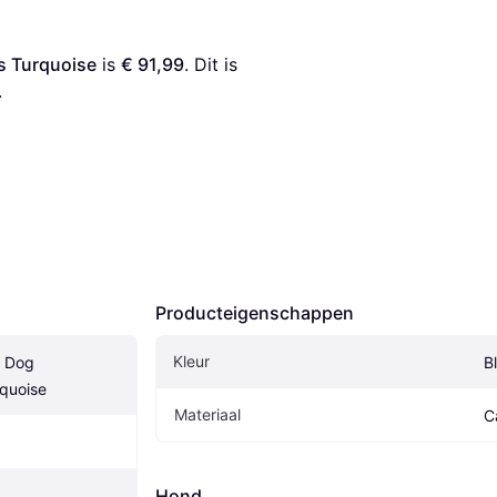
s Turquoise
 is 
€ 91,99
. Dit is 
.
Producteigenschappen
Kleur
 Dog 
B
quoise
Materiaal
C
Hond