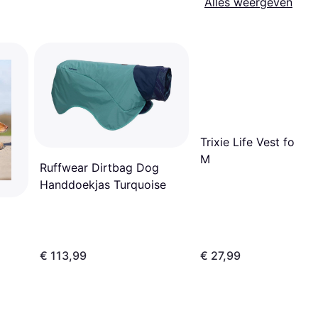
Alles weergeven
Trixie Life Vest for D
M
Ruffwear Dirtbag Dog
Handdoekjas Turquoise
€ 113,99
€ 27,99