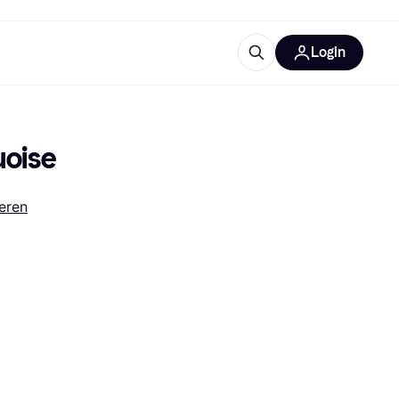
Login
trustingen
IM
uoise
eren
gorieën