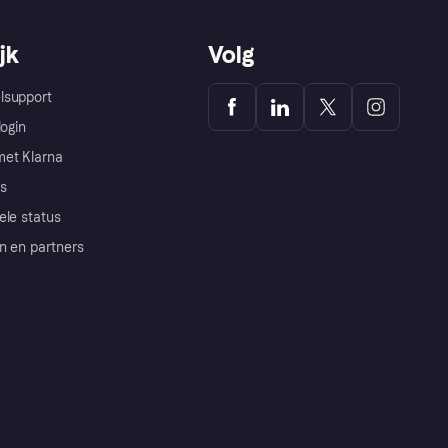
jk
Volg
lsupport
login
et Klarna
s
ele status
n en partners