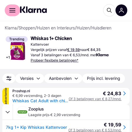
Voor shoppers
Voor bedrijven
Klarna
/
Shoppen
/
Huizen en Interieurs
/
Huizen
/
Huisdieren
Whiskas 1+ Chicken
Trending
Kattenvoer
Vergelijk prijzen vanaf
€ 19,59
naar
€ 84,35
Vanaf 3 betalingen van € 6,53/mnd. met
+
1
Probeer flexibele betalingen*
Versies
Aanbevolen
Prijs incl. levering
advertentie
Proshop.nl
€ 24,83
€ 6,99 verzending
,
2-3 dagen
Of 3 betalingen van € 8,27/mnd.
Whiskas Cat Adult with chicken - dry cat food - 7 kg
Zooplus
·
Laagste prijs
€ 2,99 verzending
€ 19,59
7kg 1+ Kip Whiskas Kattenvoer
Of 3 betalingen van € 6,53/mnd.