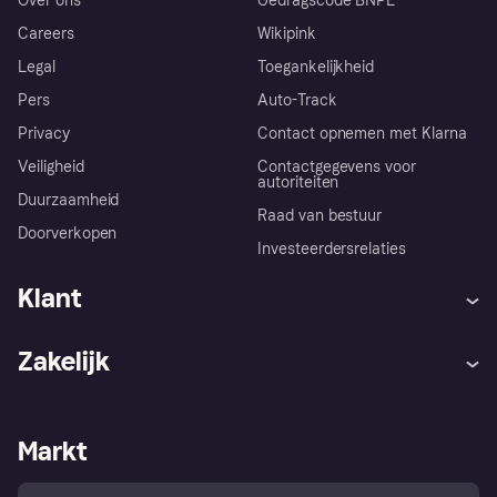
Over ons
Gedragscode BNPL
Careers
Wikipink
Legal
Toegankelijkheid
Pers
Auto-Track
Privacy
Contact opnemen met Klarna
Veiligheid
Contactgegevens voor
autoriteiten
Duurzaamheid
Raad van bestuur
Doorverkopen
Investeerdersrelaties
Klant
Hulp
Klachten
Zakelijk
Login
Onze belofte
Webwinkelsupport
Developers
De Klarna app
Privacyinstellingen
Zakelijke login
Operationele status
Markt
Winkeloverzicht
Je herroepingsrecht
Verkoop met Klarna
Platformen en partners
Kopersbescherming voor
consumenten