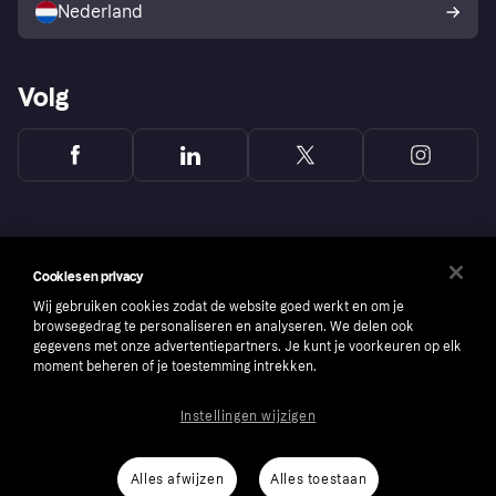
Nederland
Volg
Cookies en privacy
Wij gebruiken cookies zodat de website goed werkt en om je
browsegedrag te personaliseren en analyseren. We delen ook
gegevens met onze advertentiepartners. Je kunt je voorkeuren op elk
moment beheren of je toestemming intrekken.
Instellingen wijzigen
Copyright © 2005-2026 Klarna Bank AB (publ). Headquarters: Stockholm, Sweden. All
rights reserved. Klarna Bank AB (publ). Sveavägen 46, 111 34 Stockholm. Organization
number: 556737-0431
Alles afwijzen
Alles toestaan