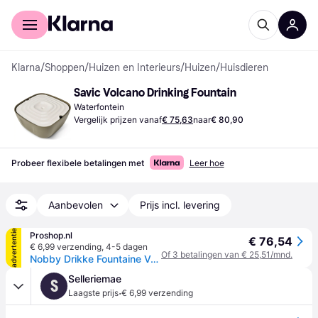
Voor shoppers
Voor bedrijven
Klarna
/
Shoppen
/
Huizen en Interieurs
/
Huizen
/
Huisdieren
Savic Volcano Drinking Fountain
Waterfontein
Vergelijk prijzen vanaf
€ 75,63
naar
€ 80,90
Probeer flexibele betalingen met
Leer hoe
Aanbevolen
Prijs incl. levering
advertentie
Proshop.nl
€ 76,54
€ 6,99 verzending
,
4-5 dagen
Of 3 betalingen van € 25,51/mnd.
Nobby Drikke Fountaine Volcano 2.5 L
Selleriemae
S
·
Laagste prijs
€ 6,99 verzending