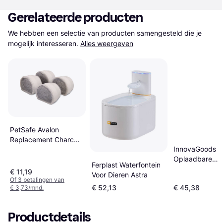
Gerelateerde producten
We hebben een selectie van producten samengesteld die je 
mogelijk interesseren.
Alles weergeven
PetSafe Avalon
Replacement Charcoal
InnovaGoods
Filter 4-pack
Oplaadbare
Ferplast Waterfontein
Waterfontein M
€ 11,19
Voor Dieren Astra
Detector 3L
Of 3 betalingen van
€ 52,13
€ 45,38
€ 3,73/mnd.
Productdetails