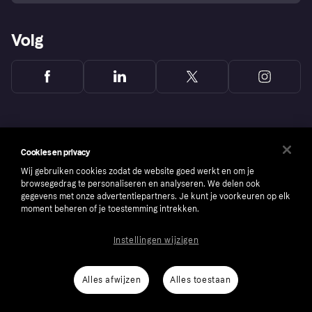
Volg
Cookies en privacy
Wij gebruiken cookies zodat de website goed werkt en om je
browsegedrag te personaliseren en analyseren. We delen ook
gegevens met onze advertentiepartners. Je kunt je voorkeuren op elk
moment beheren of je toestemming intrekken.
Instellingen wijzigen
Copyright © 2005-2026 Klarna Bank AB (publ). Headquarters: Stockholm, Sweden. All
rights reserved. Klarna Bank AB (publ). Sveavägen 46, 111 34 Stockholm. Organization
number: 556737-0431
Alles afwijzen
Alles toestaan
Cookies
Klarna.com