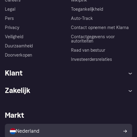
Careers
Wikipink
Legal
Toegankelijkheid
Pers
Auto-Track
Privacy
Contact opnemen met Klarna
Veiligheid
Contactgegevens voor
autoriteiten
Duurzaamheid
Raad van bestuur
Doorverkopen
Investeerdersrelaties
Klant
Hulp
Klachten
Zakelijk
Login
Onze belofte
Webwinkelsupport
Developers
De Klarna app
Privacyinstellingen
Zakelijke login
Operationele status
Markt
Winkeloverzicht
Je herroepingsrecht
Verkoop met Klarna
Platformen en partners
Kopersbescherming voor
consumenten
Nederland