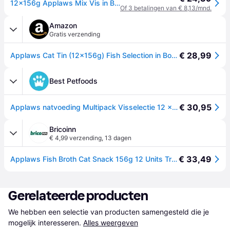
12x156g Applaws Mix Vis in Bouillon Kattenvoer nat
Of 3 betalingen van € 8,13/mnd.
Amazon
Gratis verzending
€ 28,99
Applaws Cat Tin (12x156g) Fish Selection in Bouillon Multiverpakking
Best Petfoods
€ 30,95
Applaws natvoeding Multipack Visselectie 12 x 156 gr.
Bricoinn
€ 4,99 verzending
,
13 dagen
€ 33,49
Applaws Fish Broth Cat Snack 156g 12 Units Transparant
Gerelateerde producten
We hebben een selectie van producten samengesteld die je 
mogelijk interesseren.
Alles weergeven