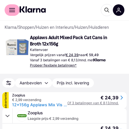
Voor shoppers
Voor bedrijven
Klarna
/
Shoppen
/
Huizen en Interieurs
/
Huizen
/
Huisdieren
Applaws Adult Mixed Pack Cat Cans in 
Broth 12x156g
Kattenvoer
Vergelijk prijzen vanaf
€ 24,39
naar
€ 59,49
Vanaf 3 betalingen van € 8,13/mnd. met
Probeer flexibele betalingen*
Aanbevolen
Prijs incl. levering
advertentie
Zooplus
€ 24,39
€ 2,99 verzending
Of 3 betalingen van € 8,13/mnd.
12x156g Applaws Mix Vis in Bouillon Kattenvoer nat
Zooplus
·
Laagste prijs
€ 2,99 verzending
€ 24,39