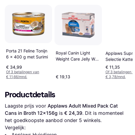
Porta 21 Feline Tonijn
Royal Canin Light
Applaws Supr
6 x 400 g met Surimi
Weight Care Jelly Wet
Selectie Katte
12x85g
24 x 70 g
€ 34,99
€ 11,35
Of 3 betalingen van
Of 3 betalingen 
€ 19,13
€ 11,66/mnd.
€ 3,78/mnd.
Productdetails
Laagste prijs voor 
Applaws Adult Mixed Pack Cat 
Cans in Broth 12x156g
 is 
€ 24,39
. Dit is momenteel 
het goedkoopste aanbod onder 
5
 winkels.
Vergelijk:
Applaws Huisdieren