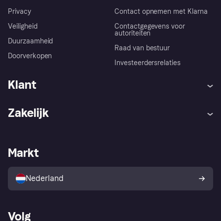
Privacy
Contact opnemen met Klarna
Veiligheid
Contactgegevens voor
autoriteiten
Duurzaamheid
Raad van bestuur
Doorverkopen
Investeerdersrelaties
Klant
Hulp
Klachten
Zakelijk
Login
Onze belofte
Webwinkelsupport
Developers
De Klarna app
Privacyinstellingen
Zakelijke login
Operationele status
Markt
Winkeloverzicht
Je herroepingsrecht
Verkoop met Klarna
Platformen en partners
Kopersbescherming voor
consumenten
Nederland
Volg