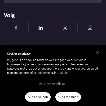
Volg
Cookies en privacy
Wij gebruiken cookies zodat de website goed werkt en om je
browsegedrag te personaliseren en analyseren. We delen ook
gegevens met onze advertentiepartners. Je kunt je voorkeuren op elk
moment beheren of je toestemming intrekken.
Instellingen wijzigen
Copyright © 2005-2026 Klarna Bank AB (publ). Headquarters: Stockholm, Sweden. All
rights reserved. Klarna Bank AB (publ). Sveavägen 46, 111 34 Stockholm. Organization
number: 556737-0431
Alles afwijzen
Alles toestaan
Cookies
Klarna.com