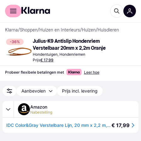
Voor shoppers
Voor bedrijven
Klarna
/
Shoppen
/
Huizen en Interieurs
/
Huizen
/
Huisdieren
Julius-K9 Antislip Hondenriem 
-36%
Verstelbaar 20mm x 2,2m Oranje
Hondentuigen, Hondenriemen
Prijs
€ 17,99
Probeer flexibele betalingen met
Leer hoe
Aanbevolen
Prijs incl. levering
Amazon
Nabestelling
€ 17,99
IDC Color&Gray Verstelbare Lijn, 20 mm x 2,2 m, Oranje-Grijs