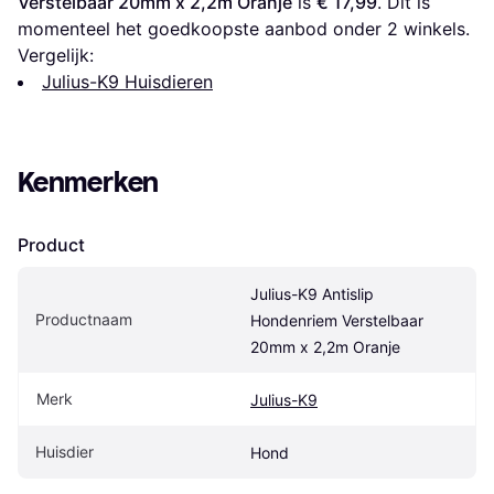
Verstelbaar 20mm x 2,2m Oranje
 is 
€ 17,99
. Dit is 
momenteel het goedkoopste aanbod onder 
2
 winkels.
Vergelijk:
Julius-K9 Huisdieren
Kenmerken
Product
Julius-K9 Antislip 
Productnaam
Hondenriem Verstelbaar 
20mm x 2,2m Oranje
Merk
Julius-K9
Huisdier
Hond