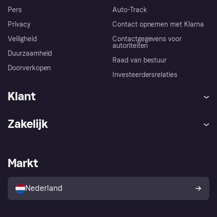
Pers
Auto-Track
Privacy
Contact opnemen met Klarna
Veiligheid
Contactgegevens voor
autoriteiten
Duurzaamheid
Raad van bestuur
Doorverkopen
Investeerdersrelaties
Klant
Hulp
Klachten
Zakelijk
Login
Onze belofte
Webwinkelsupport
Developers
De Klarna app
Privacyinstellingen
Zakelijke login
Operationele status
Markt
Winkeloverzicht
Je herroepingsrecht
Verkoop met Klarna
Platformen en partners
Kopersbescherming voor
consumenten
Nederland