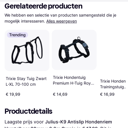
Gerelateerde producten
We hebben een selectie van producten samengesteld die je 
mogelijk interesseren.
Alles weergeven
Trending
Trixie Hondentuig
Trixie Stay Tuig Zwart
Trixie Hondent
Premium H-Tuig Royal
L-XL 70-100 cm
Trainingstuig
Blauw
Lead'N'Walk So
€ 19,99
€ 14,69
€ 16,99
Zwart 65-105 
cm
Productdetails
Laagste prijs voor 
Julius-K9 Antislip Hondenriem 