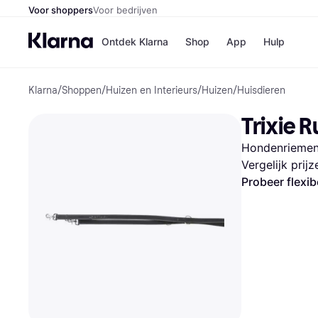
Voor shoppers
Voor bedrijven
Ontdek Klarna
Shop
App
Hulp
Klarna
/
Shoppen
/
Huizen en Interieurs
/
Huizen
/
Huisdieren
Winkels
Media
B
Trixie R
Bol
B
Booki
B
Hondenrieme
H&M
B
Kruidv
Vergelijk prij
Probeer flexib
Winkelove