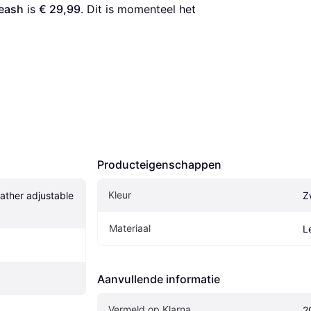
leash
 is 
€ 29,99
. Dit is momenteel het 
Producteigenschappen
Kleur
eather adjustable 
Z
Materiaal
L
Aanvullende informatie
Vermeld op Klarna
2