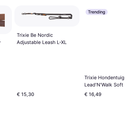
Trending
Trixie Be Nordic
Adjustable Leash L-XL
r
Trixie Hondentuig
Lead'N'Walk Soft Tui
Zwart M-L 55-90 cm
€ 15,30
€ 16,49