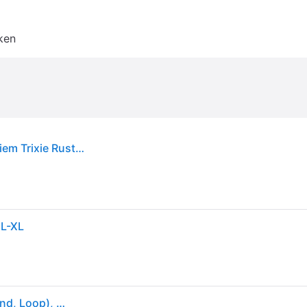
ken
Gewaxt en verouderd lederen heartbeat hondenriem Trixie Rustic - Marron
 L-XL
Trixie Rustiek Gevet Leer V-Lead Hartslag (L, XL, Hond, Loop), Kraag + Leiband