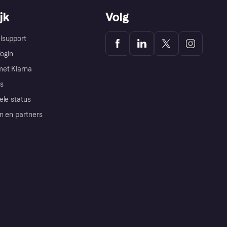
jk
Volg
lsupport
login
et Klarna
s
ele status
n en partners