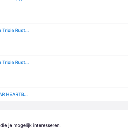
Gewaxt en verouderd lederen heartbeat hondenriem Trixie Rustic - Marron
Gewaxt en verouderd lederen heartbeat hondenriem Trixie Rustic - Marron
TRIXIE HONDENRIEM RUSTIC VETLEER VERSTELBAAR HEARTBEAT ZWART 200X2,5 CM
ie je mogelijk interesseren.