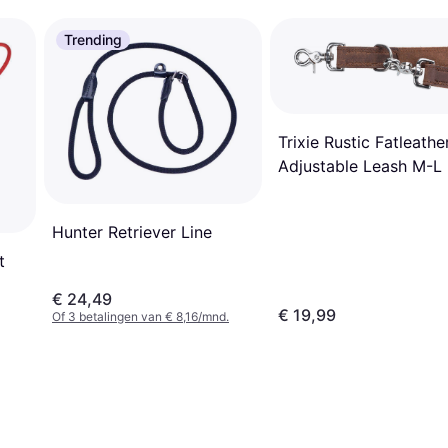
Trending
Trixie Rustic Fatleathe
Adjustable Leash M-L
Hunter Retriever Line
t
€ 24,49
€ 19,99
Of 3 betalingen van € 8,16/mnd.