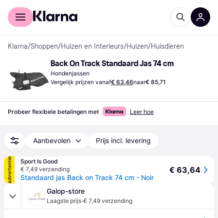
Voor shoppers
Voor bedrijven
Klarna
/
Shoppen
/
Huizen en Interieurs
/
Huizen
/
Huisdieren
Back On Track Standaard Jas 74 cm
Hondenjassen
Vergelijk prijzen vanaf
€ 63,46
naar
€ 85,71
Probeer flexibele betalingen met
Leer hoe
Aanbevolen
Prijs incl. levering
advertentie
Sport Is Good
€ 63,64
€ 7,49 verzending
Standaard jas Back on Track 74 cm - Noir
Galop-store
·
Laagste prijs
€ 7,49 verzending