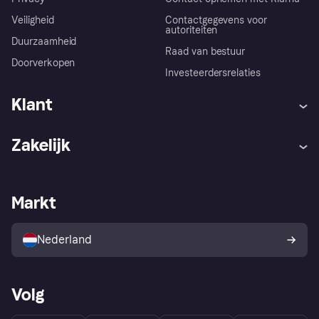
Veiligheid
Contactgegevens voor
autoriteiten
Duurzaamheid
Raad van bestuur
Doorverkopen
Investeerdersrelaties
Klant
Hulp
Klachten
Zakelijk
Login
Onze belofte
Webwinkelsupport
Developers
De Klarna app
Privacyinstellingen
Zakelijke login
Operationele status
Markt
Winkeloverzicht
Je herroepingsrecht
Verkoop met Klarna
Platformen en partners
Kopersbescherming voor
consumenten
Nederland
Volg