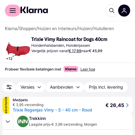
Voor shoppers
Voor bedrijven
Klarna
/
Shoppen
/
Huizen en Interieurs
/
Huizen
/
Huisdieren
Trixie Vimy Raincoat for Dogs 40cm
Hondenhalsbanden, Hondenjassen
Vergelijk prijzen vanaf
€ 17,99
naar
€ 45,99
+
12
Probeer flexibele betalingen met
Leer hoe
Versies
Aanbevolen
Prijs incl. levering
advertentie
Medpets
€ 26,45
€ 3,95 verzending
Trixie Regenjas Vimy - S - 40 cm - Rood
Trekkinn
·
Laagste prijs
€ 3,99 verzending
,
Morgen