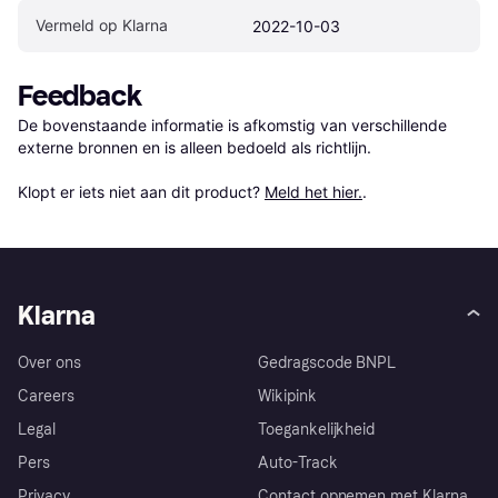
Vermeld op Klarna
2022-10-03
Feedback
De bovenstaande informatie is afkomstig van verschillende 
externe bronnen en is alleen bedoeld als richtlijn.

Klopt er iets niet aan dit product? 
Meld het hier.
.
Klarna
Over ons
Gedragscode BNPL
Careers
Wikipink
Legal
Toegankelijkheid
Pers
Auto-Track
Privacy
Contact opnemen met Klarna