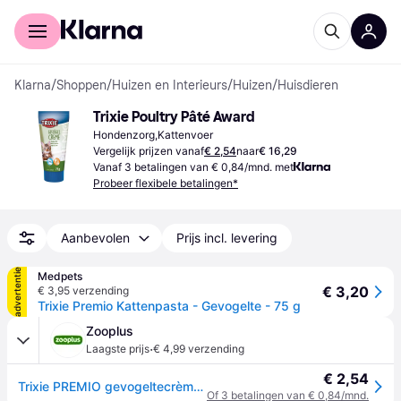
Voor shoppers
Voor bedrijven
Klarna
/
Shoppen
/
Huizen en Interieurs
/
Huizen
/
Huisdieren
Trixie Poultry Pâté Award
Hondenzorg,Kattenvoer
Vergelijk prijzen vanaf
€ 2,54
naar
€ 16,29
Vanaf 3 betalingen van € 0,84/mnd. met
Probeer flexibele betalingen*
Aanbevolen
Prijs incl. levering
advertentie
Medpets
€ 3,20
€ 3,95 verzending
Trixie Premio Kattenpasta - Gevogelte - 75 g
Zooplus
·
Laagste prijs
€ 4,99 verzending
€ 2,54
Trixie PREMIO gevogeltecrème - 75 g
Of 3 betalingen van € 0,84/mnd.