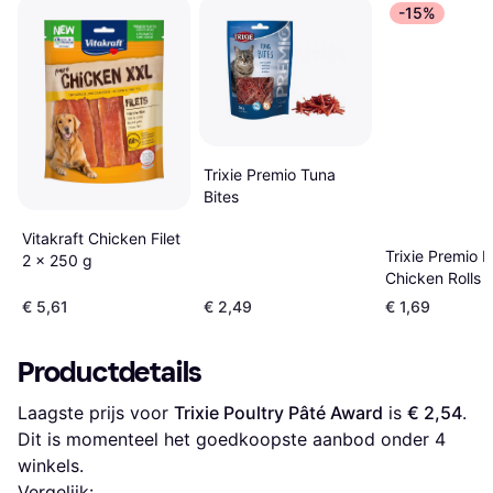
-15%
Trixie Premio Tuna
Bites
Vitakraft Chicken Filet
Trixie Premio F
2 x 250 g
Chicken Rolls 
€ 5,61
€ 2,49
€ 1,69
Productdetails
Laagste prijs voor 
Trixie Poultry Pâté Award
 is 
€ 2,54
. 
Dit is momenteel het goedkoopste aanbod onder 
4
winkels.
Vergelijk: