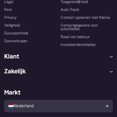
Legal
Toegankelijkheid
Pers
Auto-Track
Privacy
Contact opnemen met Klarna
Veiligheid
Contactgegevens voor
autoriteiten
Duurzaamheid
Raad van bestuur
Doorverkopen
Investeerdersrelaties
Klant
Hulp
Klachten
Zakelijk
Login
Onze belofte
Webwinkelsupport
Developers
De Klarna app
Privacyinstellingen
Zakelijke login
Operationele status
Markt
Winkeloverzicht
Je herroepingsrecht
Verkoop met Klarna
Platformen en partners
Kopersbescherming voor
consumenten
Nederland