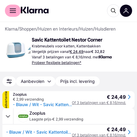
Voor shoppers
Voor bedrijven
Klarna
/
Shoppen
/
Huizen en Interieurs
/
Huizen
/
Huisdieren
Savic Kattentoilet Nestor Corner
Krabmeubels voor katten, Kattenbakken
Vergelijk prijzen vanaf
€ 24,49
naar
€ 32,82
Vanaf 3 betalingen van € 8,16/mnd. met
Probeer flexibele betalingen*
Aanbevolen
Prijs incl. levering
advertentie
Zooplus
€ 24,49
€ 2,99 verzending
Of 3 betalingen van € 8,16/mnd.
- Blauw / Wit - Savic Kattentoilet Nestor Corner
Zooplus
·
Laagste prijs
€ 2,99 verzending
€ 24,49
- Blauw / Wit - Savic Kattentoilet Nestor Corner
Of 3 betalingen van € 8,16/mnd.