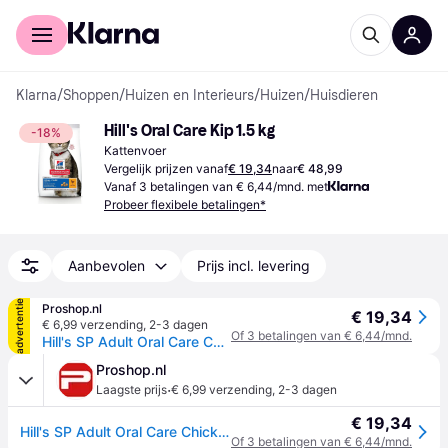
Voor shoppers
Voor bedrijven
Klarna
/
Shoppen
/
Huizen en Interieurs
/
Huizen
/
Huisdieren
Hill's Oral Care Kip 1.5 kg
-18%
Kattenvoer
Vergelijk prijzen vanaf
€ 19,34
naar
€ 48,99
Vanaf 3 betalingen van € 6,44/mnd. met
Probeer flexibele betalingen*
Aanbevolen
Prijs incl. levering
advertentie
Proshop.nl
€ 19,34
€ 6,99 verzending
,
2-3 dagen
Of 3 betalingen van € 6,44/mnd.
Hill's SP Adult Oral Care Chicken - dry cat food - 1.5kg
Proshop.nl
·
Laagste prijs
€ 6,99 verzending
,
2-3 dagen
€ 19,34
Hill's SP Adult Oral Care Chicken - dry cat food - 1.5kg
Of 3 betalingen van € 6,44/mnd.