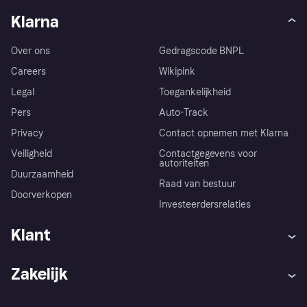
Klarna
Over ons
Gedragscode BNPL
Careers
Wikipink
Legal
Toegankelijkheid
Pers
Auto-Track
Privacy
Contact opnemen met Klarna
Veiligheid
Contactgegevens voor
autoriteiten
Duurzaamheid
Raad van bestuur
Doorverkopen
Investeerdersrelaties
Klant
Hulp
Klachten
Zakelijk
Login
Onze belofte
Webwinkelsupport
Developers
De Klarna app
Privacyinstellingen