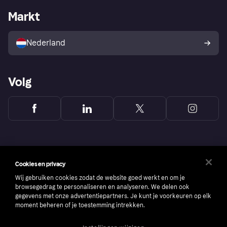
Zakelijke login
Operationele status
Markt
Winkeloverzicht
Je herroepingsrecht
Verkoop met Klarna
Platformen en partners
Kopersbescherming voor
consumenten
Nederland
Volg
Cookies en privacy
Wij gebruiken cookies zodat de website goed werkt en om je
browsegedrag te personaliseren en analyseren. We delen ook
gegevens met onze advertentiepartners. Je kunt je voorkeuren op elk
moment beheren of je toestemming intrekken.