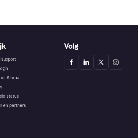
jk
Volg
lsupport
login
et Klarna
s
ele status
n en partners