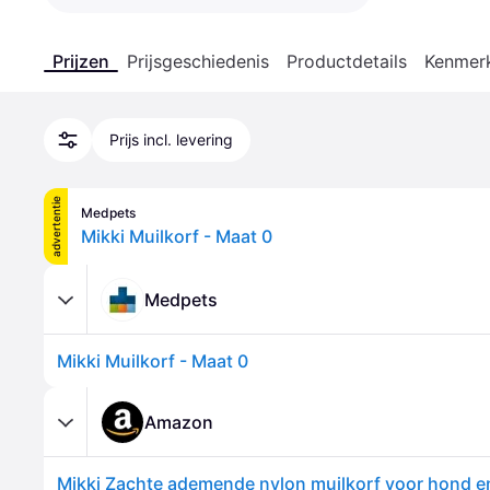
Prijzen
Prijsgeschiedenis
Productdetails
Kenmer
Prijs incl. levering
advertentie
Medpets
Mikki Muilkorf - Maat 0
Medpets
Mikki Muilkorf - Maat 0
Amazon