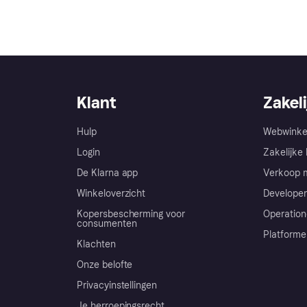
Klant
Zakeli
Hulp
Webwinke
Login
Zakelijke 
De Klarna app
Verkoop m
Winkeloverzicht
Developer
Kopersbescherming voor
Operation
consumenten
Platforme
Klachten
Onze belofte
Privacyinstellingen
Je herroepingsrecht