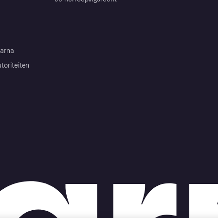
arna
toriteiten