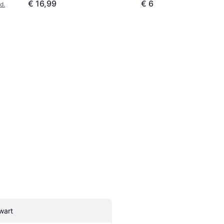
€ 16,99
€ 6
d.
wart