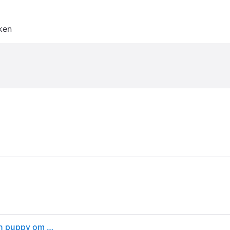
ken
Mikki Zachte ademende nylon muilkorf voor hond en puppy om bijten en kauwen te voorkomen - maat 0, zwart