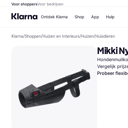
Voor shoppers
Voor bedrijven
Ontdek Klarna
Shop
App
Hulp
Klarna
/
Shoppen
/
Huizen en Interieurs
/
Huizen
/
Huisdieren
Winkels
MediaMark
B
Mikki N
Bol
B
Booking.c
B
Hondenmuilko
H&M
B
Kruidvat
Vergelijk prij
Probeer flexib
Winkeloverzich