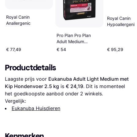
Royal Canin
Royal Canin
Anallergenic
Hypoallergenic
Pro Plan Pro Plan
Adult Medium
Sensitive Skin
€ 77,49
€ 54
€ 95,29
Productdetails
Laagste prijs voor 
Eukanuba Adult Light Medium met 
Kip Hondenvoer 2.5 kg
 is 
€ 24,19
. Dit is momenteel 
het goedkoopste aanbod onder 
2
 winkels.
Vergelijk:
Eukanuba Huisdieren
Kenmerken