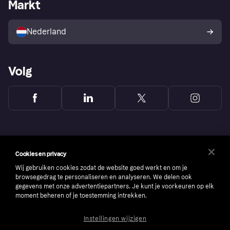
Zakelijke login
Operationele status
Markt
Winkeloverzicht
Je herroepingsrecht
Verkoop met Klarna
Platformen en partners
Kopersbescherming voor
consumenten
Nederland
Volg
Cookies en privacy
Wij gebruiken cookies zodat de website goed werkt en om je
browsegedrag te personaliseren en analyseren. We delen ook
gegevens met onze advertentiepartners. Je kunt je voorkeuren op elk
moment beheren of je toestemming intrekken.
Instellingen wijzigen
Copyright © 2005-2026 Klarna Bank AB (publ). Headquarters: Stockholm, Sweden. All