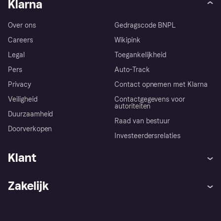
Klarna
Over ons
Gedragscode BNPL
Careers
Wikipink
Legal
Toegankelijkheid
Pers
Auto-Track
Privacy
Contact opnemen met Klarna
Veiligheid
Contactgegevens voor
autoriteiten
Duurzaamheid
Raad van bestuur
Doorverkopen
Investeerdersrelaties
Klant
Hulp
Klachten
Zakelijk
Login
Onze belofte
Webwinkelsupport
Developers
De Klarna app
Privacyinstellingen