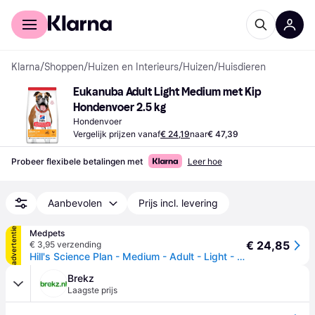
Voor shoppers
Voor bedrijven
Klarna
/
Shoppen
/
Huizen en Interieurs
/
Huizen
/
Huisdieren
Eukanuba Adult Light Medium met Kip 
Hondenvoer 2.5 kg
Hondenvoer
Vergelijk prijzen vanaf
€ 24,19
naar
€ 47,39
Probeer flexibele betalingen met
Leer hoe
Aanbevolen
Prijs incl. levering
advertentie
Medpets
€ 24,85
€ 3,95 verzending
Hill's Science Plan - Medium - Adult - Light - Kip - 2,5 kg
Brekz
Laagste prijs