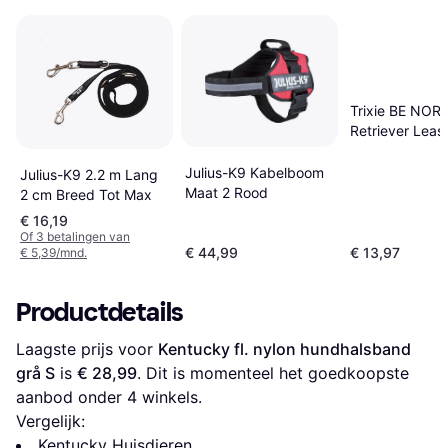
Trixie BE NOR
Retriever Leas
Julius-K9 Kabelboom
Julius-K9 2.2 m Lang
Maat 2 Rood
2 cm Breed Tot Max
€ 16,19
Of 3 betalingen van
€ 44,99
€ 13,97
€ 5,39/mnd.
Productdetails
Laagste prijs voor 
Kentucky fl. nylon hundhalsband 
grå S
 is 
€ 28,99
. Dit is momenteel het goedkoopste 
aanbod onder 
4
 winkels.
Vergelijk:
Kentucky Huisdieren