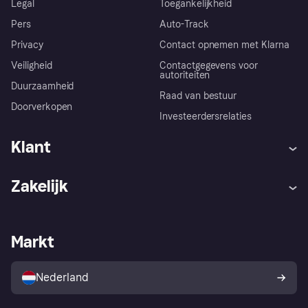
Legal
Toegankelijkheid
Pers
Auto-Track
Privacy
Contact opnemen met Klarna
Veiligheid
Contactgegevens voor
autoriteiten
Duurzaamheid
Raad van bestuur
Doorverkopen
Investeerdersrelaties
Klant
Hulp
Klachten
Zakelijk
Login
Onze belofte
Webwinkelsupport
Developers
De Klarna app
Privacyinstellingen
Zakelijke login
Operationele status
Markt
Winkeloverzicht
Je herroepingsrecht
Verkoop met Klarna
Platformen en partners
Kopersbescherming voor
consumenten
Nederland