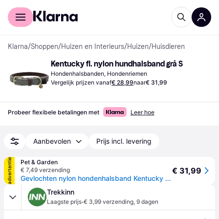
Voor shoppers
Voor bedrijven
Klarna
/
Shoppen
/
Huizen en Interieurs
/
Huizen
/
Huisdieren
Kentucky fl. nylon hundhalsband grå S
Hondenhalsbanden, Hondenriemen
Vergelijk prijzen vanaf
€ 28,99
naar
€ 31,99
Probeer flexibele betalingen met
Leer hoe
Aanbevolen
Prijs incl. levering
advertentie
Pet & Garden
€ 31,99
€ 7,49 verzending
Gevlochten nylon hondenhalsband Kentucky - Gris
Trekkinn
·
Laagste prijs
€ 3,99 verzending
,
9 dagen