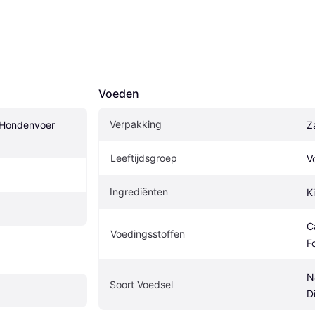
Voeden
Verpakking
Hondenvoer 
Z
Leeftijdsgroep
V
Ingrediënten
Ki
C
Voedingsstoffen
F
N
Soort Voedsel
D