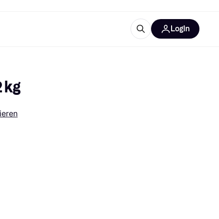
Login
ooruitrustingen
IM
 kg
ieren
categorieën