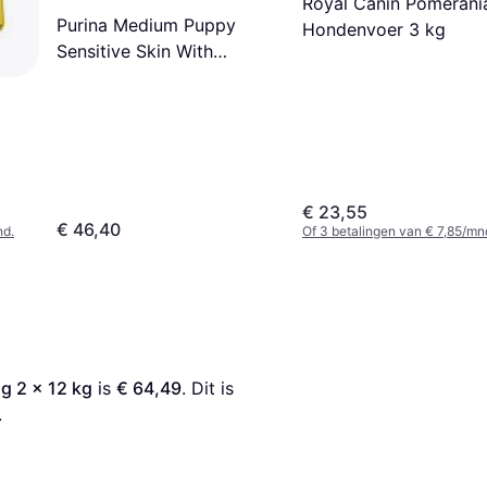
Royal Canin Pomerani
Purina Medium Puppy
Hondenvoer 3 kg
Sensitive Skin With
Optiderma
€ 23,55
€ 46,40
nd.
Of 3 betalingen van € 7,85/mn
 2 x 12 kg
 is 
€ 64,49
. Dit is 
.