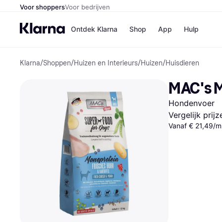
Voor shoppers
Voor bedrijven
Ontdek Klarna
Shop
App
Hulp
Klarna
/
Shoppen
/
Huizen en Interieurs
/
Huizen
/
Huisdieren
Winkels
MediaMark
B
MAC's M
Bol
B
Booking.c
B
Hondenvoer
H&M
B
Kruidvat
Vergelijk prij
Vanaf € 21,49/m
Winkeloverzich