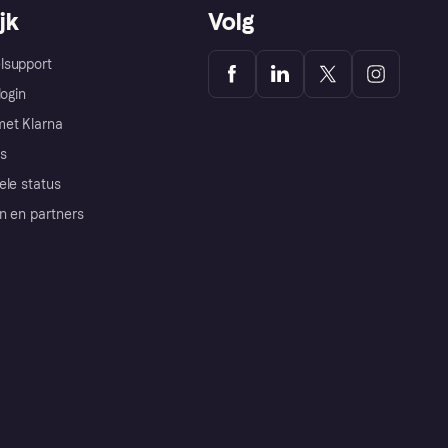
jk
Volg
lsupport
login
et Klarna
s
ele status
n en partners