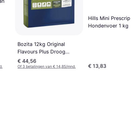
an
Hills Mini Prescription
Hondenvoer 1 kg
Bozita 12kg Original
Flavours Plus Droog
Hondenvoer
€ 44,56
€ 13,83
d.
Of 3 betalingen van € 14,85/mnd.