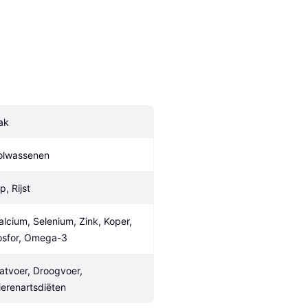
ak
olwassenen
p, Rijst
alcium, Selenium, Zink, Koper, 
osfor, Omega-3
atvoer, Droogvoer, 
ierenartsdiëten