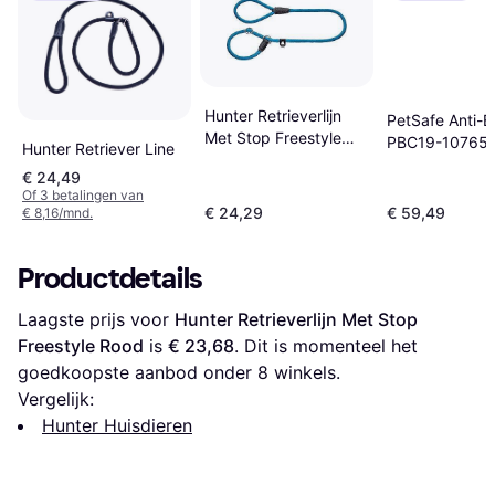
Hunter Retrieverlijn
PetSafe Anti-B
Met Stop Freestyle
PBC19-10765
Hunter Retriever Line
Turquoise
€ 24,49
Of 3 betalingen van
€ 24,29
€ 59,49
€ 8,16/mnd.
Productdetails
Laagste prijs voor 
Hunter Retrieverlijn Met Stop 
Freestyle Rood
 is 
€ 23,68
. Dit is momenteel het 
goedkoopste aanbod onder 
8
 winkels.
Vergelijk:
Hunter Huisdieren