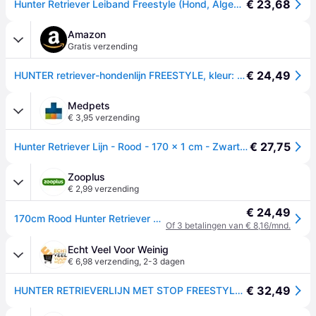
€ 23,68
Hunter Retriever Leiband Freestyle (Hond, Algemeen), Kraag + Leiband
Amazon
Gratis verzending
€ 24,49
HUNTER retriever-hondenlijn FREESTYLE, kleur: rood, geïntegreerde halsband, traploos verstelbaar, weerbestendig, onderhoudsvriendelijk, goede grip, maat: 10/170
Medpets
€ 3,95 verzending
€ 27,75
Hunter Retriever Lijn - Rood - 170 x 1 cm - Zwart,Geel,Blauw,Groen,Rood
Zooplus
€ 2,99 verzending
€ 24,49
170cm Rood Hunter Retriever Freestyle Hondenriem
Of 3 betalingen van € 8,16/mnd.
Echt Veel Voor Weinig
€ 6,98 verzending
,
2-3 dagen
€ 32,49
HUNTER RETRIEVERLIJN MET STOP FREESTYLE ROOD