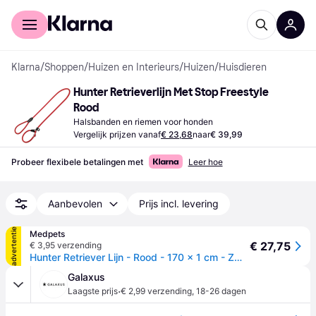
Voor shoppers
Voor bedrijven
Klarna
/
Shoppen
/
Huizen en Interieurs
/
Huizen
/
Huisdieren
Hunter Retrieverlijn Met Stop Freestyle 
Rood
Halsbanden en riemen voor honden
Vergelijk prijzen vanaf
€ 23,68
naar
€ 39,99
Probeer flexibele betalingen met
Leer hoe
Aanbevolen
Prijs incl. levering
advertentie
Medpets
€ 27,75
€ 3,95 verzending
Hunter Retriever Lijn - Rood - 170 x 1 cm - Zwart,Geel,Blauw,Groen,Rood
Galaxus
·
Laagste prijs
€ 2,99 verzending
,
18-26 dagen