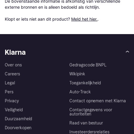
De bovenstaande informatie is afkomstig van verschillende 
externe bronnen en is alleen bedoeld als richtlijn.

Klopt er iets niet aan dit product? 
Meld het hier.
.
Klarna
Over ons
Gedragscode BNPL
Careers
Wikipink
Legal
Toegankelijkheid
Pers
Auto-Track
Privacy
Contact opnemen met Klarna
Veiligheid
Contactgegevens voor
autoriteiten
Duurzaamheid
Raad van bestuur
Doorverkopen
Investeerdersrelaties