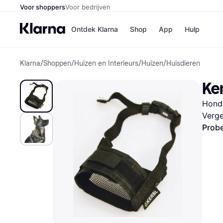
Voor shoppers
Voor bedrijven
Ontdek Klarna
Shop
App
Hulp
Klarna
/
Shoppen
/
Huizen en Interieurs
/
Huizen
/
Huisdieren
Winkels
Media
B
Ke
Bol
B
Booki
B
Hond
H&M
B
Kruidv
Verge
Probe
Winkelove