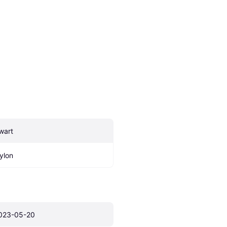
wart
ylon
023-05-20