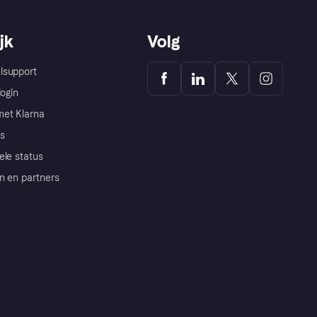
jk
Volg
lsupport
login
et Klarna
s
ele status
n en partners