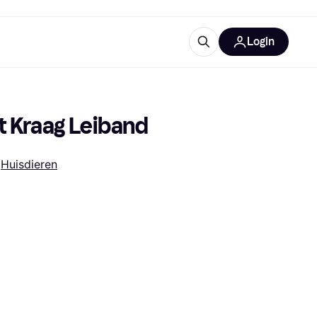
Login
trustingen
IM
t Kraag Leiband
 
Huisdieren
gorieën