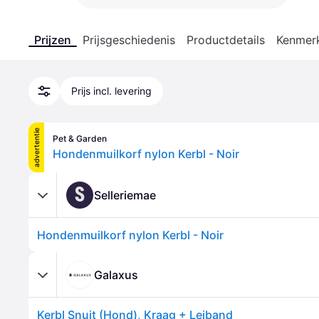
Prijzen
Prijsgeschiedenis
Productdetails
Kenmer
Prijs incl. levering
advertentie
Pet & Garden
Hondenmuilkorf nylon Kerbl - Noir
S
Selleriemae
Hondenmuilkorf nylon Kerbl - Noir
Galaxus
Kerbl Snuit (Hond), Kraag + Leiband