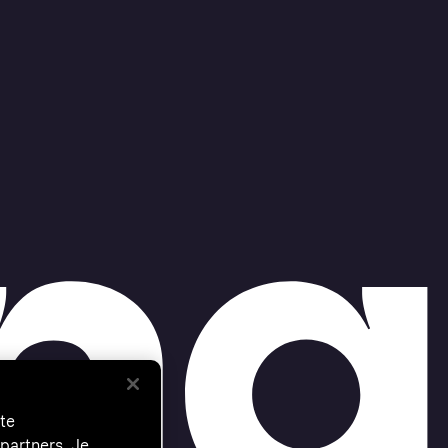
te
partners. Je