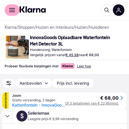
Voor shoppers
Voor bedrijven
Klarna
/
Shoppen
/
Huizen en Interieurs
/
Huizen
/
Huisdieren
InnovaGoods Oplaadbare Waterfontein 
Met Detector 3L
Hondenzorg, Waterfontein
Vergelijk prijzen vanaf
€ 45,38
naar
€ 68,00
Probeer flexibele betalingen met
Leer hoe
Aanbevolen
Prijs incl. levering
advertentie
Joom
€ 68,00
Gratis verzending
,
2 dagen
Of 3 betalingen van € 22,66/mnd.
Kattenfontein - InnovaGoods - Oplaadbaar - 3 L - Stil - Bewegingsmelder wit
Selleriemae
S
·
Laagste prijs
€ 6,99 verzending