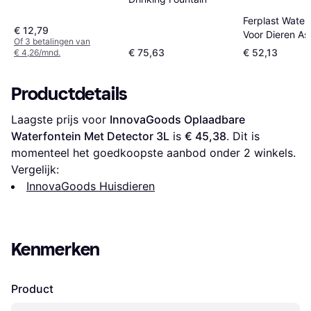
Ferplast Water
€ 12,79
Voor Dieren As
Of 3 betalingen van
€ 75,63
€ 52,13
€ 4,26/mnd.
Productdetails
Laagste prijs voor 
InnovaGoods Oplaadbare 
Waterfontein Met Detector 3L
 is 
€ 45,38
. Dit is 
momenteel het goedkoopste aanbod onder 
2
 winkels.
Vergelijk:
InnovaGoods Huisdieren
Kenmerken
Product