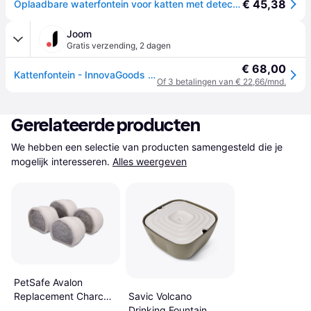
€ 45,38
Oplaadbare waterfontein voor katten met detector InnovaGoods Refopet - Blanc
Joom
Gratis verzending
,
2 dagen
€ 68,00
Kattenfontein - InnovaGoods - Oplaadbaar - 3 L - Stil - Bewegingsmelder wit
Of 3 betalingen van € 22,66/mnd.
Gerelateerde producten
We hebben een selectie van producten samengesteld die je 
mogelijk interesseren.
Alles weergeven
PetSafe Avalon
Savic Volcano
Replacement Charcoal
Drinking Fountain
Filter 4-pack