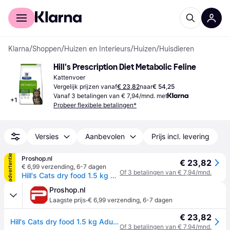
Voor shoppers
Voor bedrijven
Klarna
/
Shoppen
/
Huizen en Interieurs
/
Huizen
/
Huisdieren
Hill's Prescription Diet Metabolic Feline
Kattenvoer
Vergelijk prijzen vanaf
€ 23,82
naar
€ 54,25
Vanaf 3 betalingen van € 7,94/mnd. met
+
1
Probeer flexibele betalingen*
Versies
Aanbevolen
Prijs incl. levering
advertentie
Proshop.nl
€ 23,82
€ 6,99 verzending
,
6-7 dagen
Of 3 betalingen van € 7,94/mnd.
Hill's Cats dry food 1.5 kg Adult Chicken
Proshop.nl
·
Laagste prijs
€ 6,99 verzending
,
6-7 dagen
€ 23,82
Hill's Cats dry food 1.5 kg Adult Chicken
Of 3 betalingen van € 7,94/mnd.