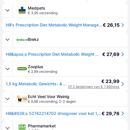
Medpets
€ 3,95 verzending
€ 26,15
Hill's Prescription Diet Metabolic Weight Management - Kip - 1,5 kg
Brekz
€ 27,69
Hill&apos;s Prescription Diet Metabolic Weight Management kattenvoer met kip 1,5 kg
Zooplus
€ 2,99 verzending
€ 23,99
1,5 kg Metabolic Gewichts- & Diabetesmanagement met Kip Hill's Prescription Diet Kattenvoer droog
Of 3 betalingen van € 7,99/mnd.
Echt Veel Voor Weinig
€ 6,98 verzending
,
2-3 dagen
€ 29,76
Hill&#039;s 52742214702 droogvoer voor kat 1,5 kg Volwassen Kip
Pharmamarket