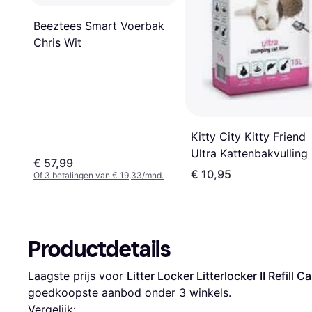
Beeztees Smart Voerbak
Chris Wit
Kitty City Kitty Friend
Ultra Kattenbakvulling
€ 57,99
€ 10,95
Of 3 betalingen van € 19,33/mnd.
Productdetails
Laagste prijs voor 
Litter Locker Litterlocker II Refill C
goedkoopste aanbod onder 
3
 winkels.
Vergelijk: