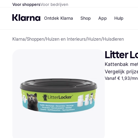
Voor shoppers
Voor bedrijven
Ontdek Klarna
Shop
App
Hulp
Klarna
/
Shoppen
/
Huizen en Interieurs
/
Huizen
/
Huisdieren
Winkels
Media
B
Litter L
Bol
B
Booki
B
Kattenbak met
H&M
B
Kruidv
Vergelijk prij
Vanaf € 1,93/mn
Winkelove