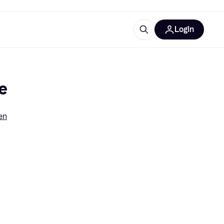
Login
trustingen
IM
ge
en
gorieën