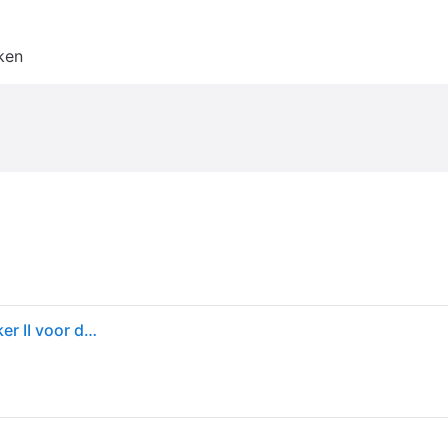
ken
LitterLocker ronde eenheid navulling voor LitterLocker II voor de kat