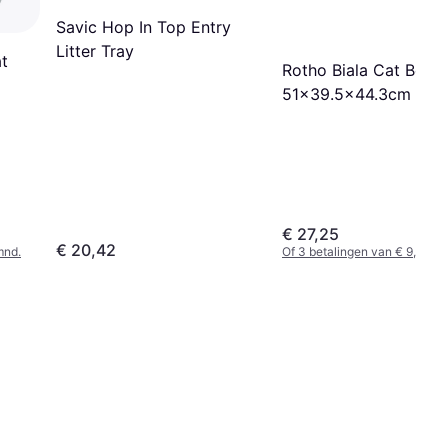
Savic Hop In Top Entry
Litter Tray
at
Rotho Biala Cat Box
51x39.5x44.3cm
€ 27,25
€ 20,42
mnd.
Of 3 betalingen van € 9,08/m