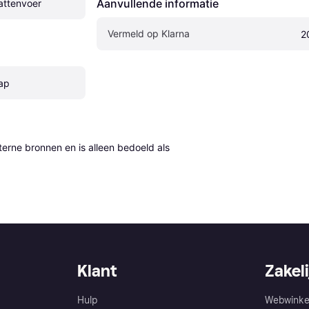
Aanvullende informatie
attenvoer
Vermeld op Klarna
2
ap
erne bronnen en is alleen bedoeld als 
Klant
Zakeli
Hulp
Webwinke