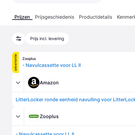
Prijzen
Prijsgeschiedenis
Productdetails
Kenmer
Prijs incl. levering
advertentie
Zooplus
- Navulcassette voor LL II
Amazon
Zooplus
- Navulcassette voor LL II