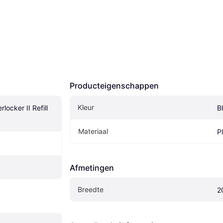
Producteigenschappen
Kleur
rlocker II Refill 
B
Materiaal
P
Afmetingen
Breedte
2