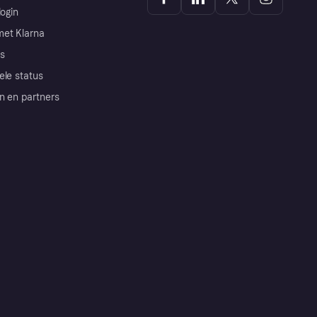
login
et Klarna
s
ele status
n en partners