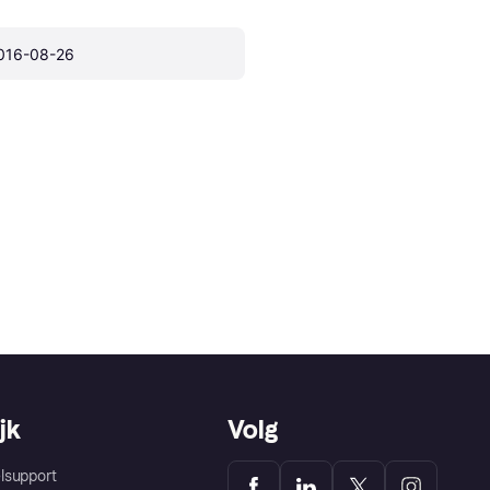
016-08-26
jk
Volg
lsupport