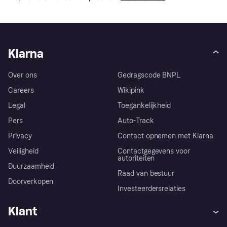
Klarna
Over ons
Gedragscode BNPL
Careers
Wikipink
Legal
Toegankelijkheid
Pers
Auto-Track
Privacy
Contact opnemen met Klarna
Veiligheid
Contactgegevens voor
autoriteiten
Duurzaamheid
Raad van bestuur
Doorverkopen
Investeerdersrelaties
Klant