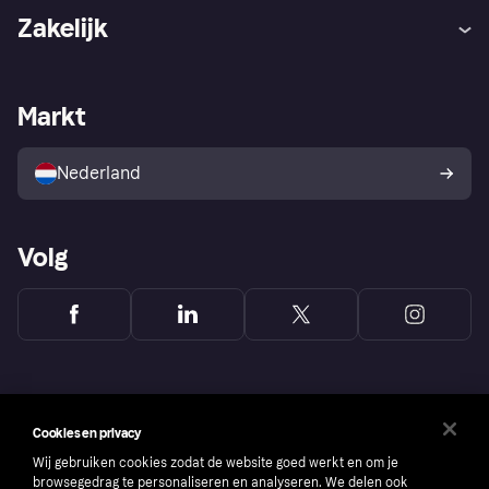
Hulp
Klachten
Zakelijk
Login
Onze belofte
Webwinkelsupport
Developers
De Klarna app
Privacyinstellingen
Zakelijke login
Operationele status
Markt
Winkeloverzicht
Je herroepingsrecht
Verkoop met Klarna
Platformen en partners
Kopersbescherming voor
consumenten
Nederland
Volg
Cookies en privacy
Wij gebruiken cookies zodat de website goed werkt en om je
browsegedrag te personaliseren en analyseren. We delen ook