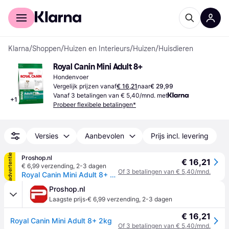
Voor shoppers
Voor bedrijven
Klarna
/
Shoppen
/
Huizen en Interieurs
/
Huizen
/
Huisdieren
Royal Canin Mini Adult 8+
Hondenvoer
Vergelijk prijzen vanaf
€ 16,21
naar
€ 29,99
Vanaf 3 betalingen van € 5,40/mnd. met
+
1
Probeer flexibele betalingen*
Versies
Aanbevolen
Prijs incl. levering
advertentie
Proshop.nl
€ 16,21
€ 6,99 verzending
,
2-3 dagen
Of 3 betalingen van € 5,40/mnd.
Royal Canin Mini Adult 8+ 2kg
Proshop.nl
·
Laagste prijs
€ 6,99 verzending
,
2-3 dagen
€ 16,21
Royal Canin Mini Adult 8+ 2kg
Of 3 betalingen van € 5,40/mnd.