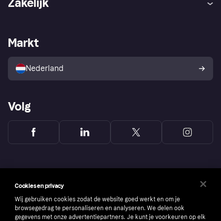
Zakelijk
Login
Onze belofte
Webwinkelsupport
Developers
De Klarna app
Privacyinstellingen
Zakelijke login
Operationele status
Markt
Winkeloverzicht
Je herroepingsrecht
Verkoop met Klarna
Platformen en partners
Kopersbescherming voor
consumenten
Nederland
Volg
Cookies en privacy
Wij gebruiken cookies zodat de website goed werkt en om je
browsegedrag te personaliseren en analyseren. We delen ook
gegevens met onze advertentiepartners. Je kunt je voorkeuren op elk