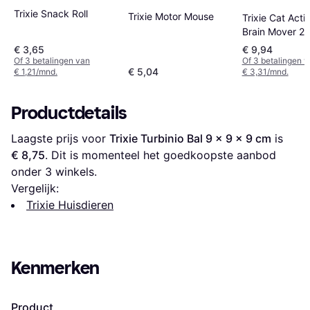
Trixie Snack Roll
Trixie Motor Mouse
Trixie Cat Activ
Brain Mover 25
cm
€ 3,65
€ 9,94
Of 3 betalingen van
Of 3 betalingen 
€ 5,04
€ 1,21/mnd.
€ 3,31/mnd.
Productdetails
Laagste prijs voor 
Trixie Turbinio Bal 9 x 9 x 9 cm
 is 
€ 8,75
. Dit is momenteel het goedkoopste aanbod 
onder 
3
 winkels.
Vergelijk:
Trixie Huisdieren
Kenmerken
Product