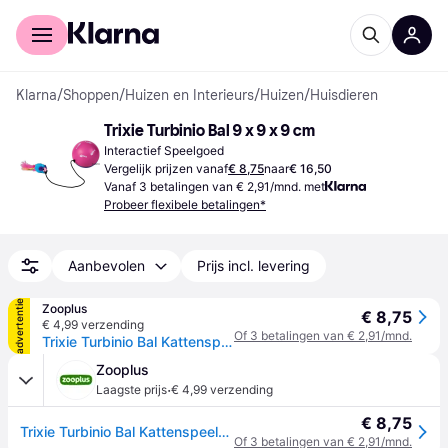
Voor shoppers
Voor bedrijven
Klarna
/
Shoppen
/
Huizen en Interieurs
/
Huizen
/
Huisdieren
Trixie Turbinio Bal 9 x 9 x 9 cm
Interactief Speelgoed
Vergelijk prijzen vanaf
€ 8,75
naar
€ 16,50
Vanaf 3 betalingen van € 2,91/mnd. met
Probeer flexibele betalingen*
Aanbevolen
Prijs incl. levering
advertentie
Zooplus
€ 8,75
€ 4,99 verzending
Of 3 betalingen van € 2,91/mnd.
Trixie Turbinio Bal Kattenspeelgoed 1 stuk
Zooplus
·
Laagste prijs
€ 4,99 verzending
€ 8,75
Trixie Turbinio Bal Kattenspeelgoed 1 stuk
Of 3 betalingen van € 2,91/mnd.