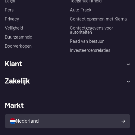
Legal
Toegankelijkheid
Pers
Auto-Track
Privacy
Contact opnemen met Klarna
Veiligheid
Contactgegevens voor
autoriteiten
Duurzaamheid
Raad van bestuur
Doorverkopen
Investeerdersrelaties
Klant
Hulp
Klachten
Zakelijk
Login
Onze belofte
Webwinkelsupport
Developers
De Klarna app
Privacyinstellingen
Zakelijke login
Operationele status
Markt
Winkeloverzicht
Je herroepingsrecht
Verkoop met Klarna
Platformen en partners
Kopersbescherming voor
consumenten
Nederland