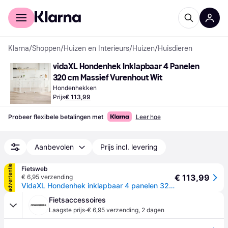
Voor shoppers
Voor bedrijven
Klarna
/
Shoppen
/
Huizen en Interieurs
/
Huizen
/
Huisdieren
vidaXL Hondenhek Inklapbaar 4 Panelen 
320 cm Massief Vurenhout Wit
Hondenhekken
Prijs
€ 113,99
Probeer flexibele betalingen met
Leer hoe
Aanbevolen
Prijs incl. levering
advertentie
Fietsweb
€ 113,99
€ 6,95 verzending
VidaXL Hondenhek inklapbaar 4 panelen 320 cm massief vurenhout wit
Fietsaccessoires
·
Laagste prijs
€ 6,95 verzending
,
2 dagen