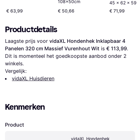
108x50cm
45 x 62 x 59 
Bewerkt Hout 
€ 63,99
€ 50,66
€ 71,99
Productdetails
Laagste prijs voor 
vidaXL Hondenhek Inklapbaar 4 
Panelen 320 cm Massief Vurenhout Wit
 is 
€ 113,99
. 
Dit is momenteel het goedkoopste aanbod onder 
2
winkels.
Vergelijk:
vidaXL Huisdieren
Kenmerken
Product
vidaXL Hondenhek 