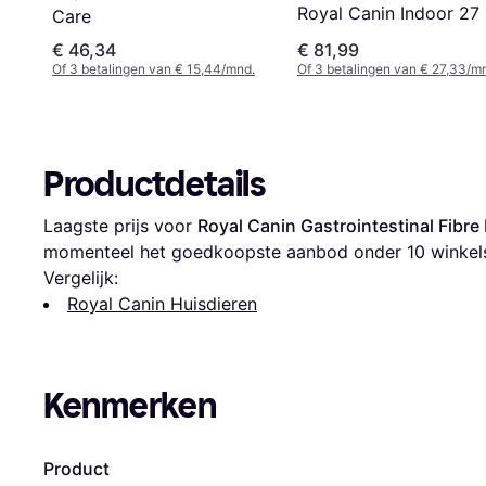
Royal Canin Indoor 27
Care
€ 46,34
€ 81,99
Of 3 betalingen van € 15,44/mnd.
Of 3 betalingen van € 27,33/m
Productdetails
Laagste prijs voor 
Royal Canin Gastrointestinal Fibr
momenteel het goedkoopste aanbod onder 
10
 winkel
Vergelijk:
Royal Canin Huisdieren
Kenmerken
Product