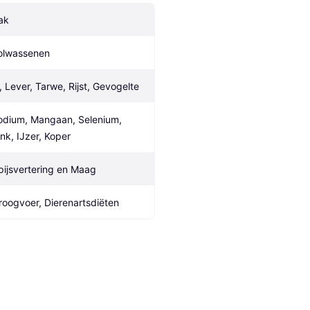
ak
olwassenen
i, Lever, Tarwe, Rijst, Gevogelte
odium, Mangaan, Selenium, 
ink, IJzer, Koper
pijsvertering en Maag
roogvoer, Dierenartsdiëten