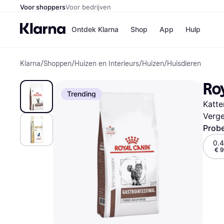
Voor shoppers
Voor bedrijven
Ontdek Klarna
Shop
App
Hulp
Klarna
/
Shoppen
/
Huizen en Interieurs
/
Huizen
/
Huisdieren
Winkels
Media
B
Roy
Bol
B
Trending
Booki
B
Katte
H&M
B
Kruidv
Verge
Probe
0.4
€ 9
Winkelove