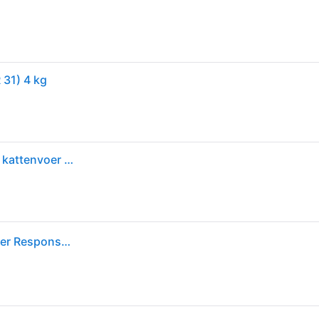
 31) 4 kg
Royal Canin Expert Gastrointestinal Fibre Response kattenvoer 4 kg
ROYAL CANIN droog kattenvoer VHN Cat Gastro Fiber Response 4 kg