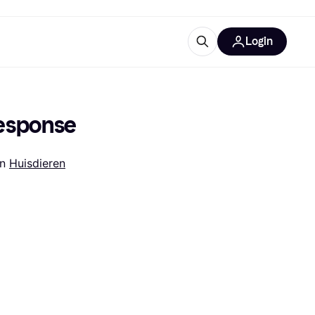
Login
trustingen
IM
Response
in 
Huisdieren
gorieën