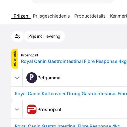
Prijzen
Prijsgeschiedenis
Productdetails
Kenmer
Prijs incl. levering
advertentie
Proshop.nl
Royal Canin Gastrointestinal Fibre Response 4kg
P
Petgamma
Proshop.nl
Royal Canin Gastrointestinal Fibre Response 4kg