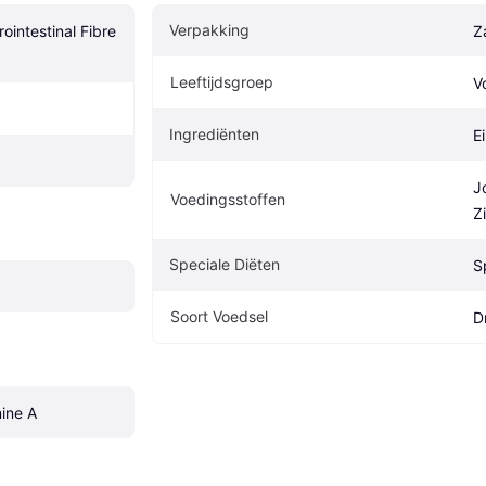
Verpakking
ointestinal Fibre 
Z
Leeftijdsgroep
V
Ingrediënten
E
J
Voedingsstoffen
Z
Speciale Diëten
S
Soort Voedsel
D
mine A