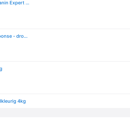
4kg Feline Gastro Intestinal Fibre Response Royal Canin Expert Kattenvoer
ROYAL CANIN Veterinary Gastrointestinal Fibre Response - droog kattenvoer - 4kg
kg
lkleurig 4kg