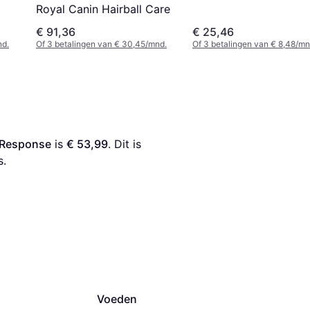
Royal Canin Hairball Care
€ 91,36
€ 25,46
nd.
Of 3 betalingen van € 30,45/mnd.
Of 3 betalingen van € 8,48/mn
e Response
 is 
€ 53,99
. Dit is 
s.
Voeden