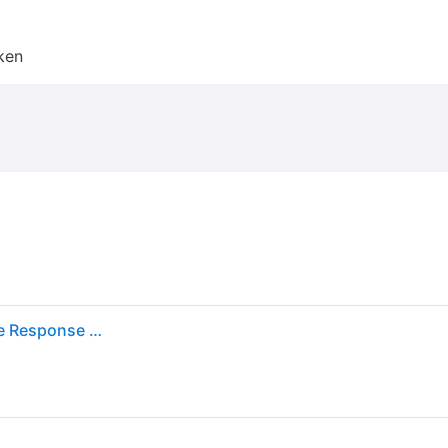
ken
Royal Canin Kattenvoer Droog Gastrointestinal Fibre Response 4 kg