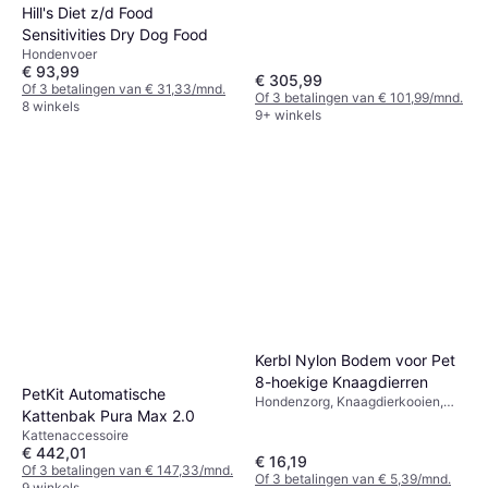
Hill's Diet z/d Food
Sensitivities Dry Dog Food
Hondenvoer
€ 93,99
€ 305,99
Of 3 betalingen van € 31,33/mnd.
Of 3 betalingen van € 101,99/mnd.
8 winkels
9+ winkels
Kerbl Nylon Bodem voor Pet
8-hoekige Knaagdierren
PetKit Automatische
Hondenzorg, Knaagdierkooien,
Kattenbak Pura Max 2.0
Buiten
Kattenaccessoire
€ 442,01
€ 16,19
Of 3 betalingen van € 147,33/mnd.
Of 3 betalingen van € 5,39/mnd.
9 winkels