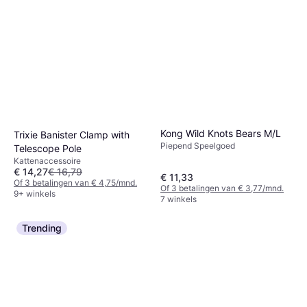
Kong Wild Knots Bears M/L
Trixie Banister Clamp with
Piepend Speelgoed
Telescope Pole
Kattenaccessoire
€ 14,27
€ 16,79
€ 11,33
Of 3 betalingen van € 4,75/mnd.
Of 3 betalingen van € 3,77/mnd.
9+ winkels
7 winkels
Trending