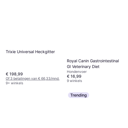
Trixie Universal Heckgitter
Royal Canin Gastrointestinal
GI Veterinary Diet
Hondenvoer
€ 198,99
€ 16,99
Of 3 betalingen van € 66,33/mnd.
9 winkels
9+ winkels
Trending