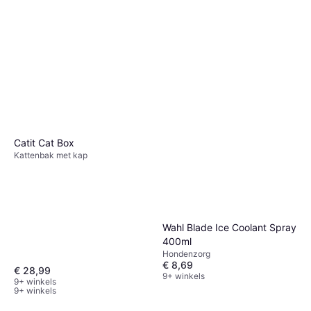
Catit Cat Box
Kattenbak met kap
Wahl Blade Ice Coolant Spray
400ml
Trixie Krabplank Sisal 17 x 70
Hondenzorg
cm
€ 8,69
€ 6,79
€ 7,99
€ 28,99
9+ winkels
Of 3 betalingen van € 2,26/mnd.
9+ winkels
9+ winkels