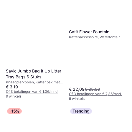
Catit Flower Fountain
Kattenaccessoire, Waterfontein
Savic Jumbo Bag it Up Litter
Tray Bags 6 Stuks
Knaagdierkooien, Kattenbak met
€ 3,19
kap
€ 22,09
€ 25,99
Of 3 betalingen van € 1,06/mnd.
Of 3 betalingen van € 7,36/mnd.
9 winkels
9 winkels
-15%
Trending