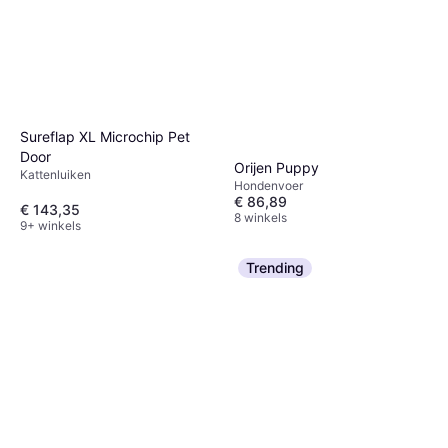
Sureflap XL Microchip Pet
Door
Orijen Puppy
Kattenluiken
Hondenvoer
€ 86,89
€ 143,35
8 winkels
9+ winkels
Trending