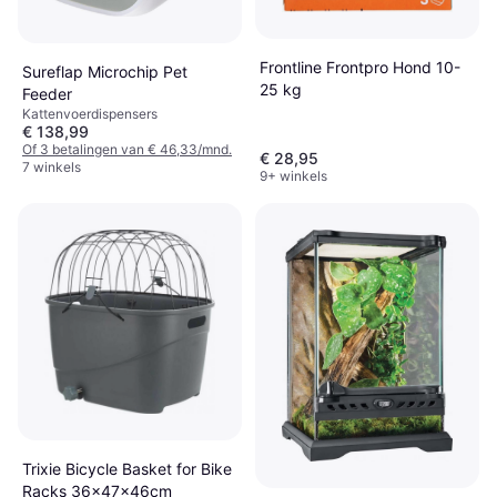
Frontline Frontpro Hond 10-
Sureflap Microchip Pet
25 kg
Feeder
Kattenvoerdispensers
€ 138,99
Of 3 betalingen van € 46,33/mnd.
€ 28,95
7 winkels
9+ winkels
Trixie Bicycle Basket for Bike
Racks 36x47x46cm