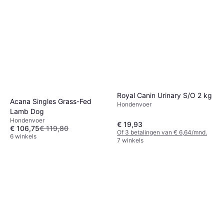
Royal Canin Urinary S/O 2 kg
Acana Singles Grass-Fed
Hondenvoer
Lamb Dog
Hondenvoer
€ 19,93
€ 106,75
€ 119,80
Of 3 betalingen van € 6,64/mnd.
6 winkels
7 winkels