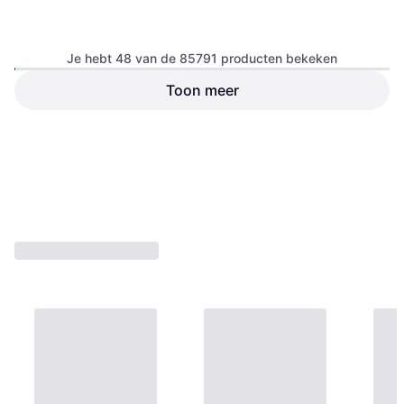
Je hebt 48 van de 85791 producten bekeken
Kong Classic L
Toon meer
Apporteer Speelgoed, Kauw
Speelgoed
Acana Classics Red 2 kg
Hondenvoer
€ 21,59
€ 11,42
Of 3 betalingen van € 7,19/mnd.
Of 3 betalingen van € 3,80/mnd.
9+ winkels
9+ winkels
1
2
3
...
783
...
1563