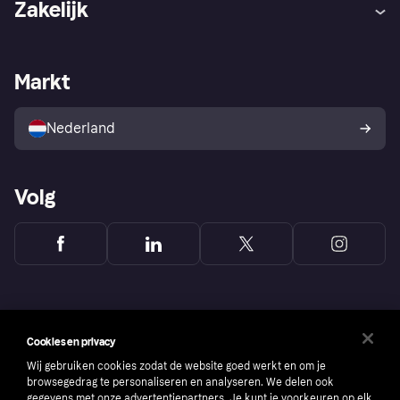
Zakelijk
Login
Onze belofte
Webwinkelsupport
Developers
De Klarna app
Privacyinstellingen
Zakelijke login
Operationele status
Markt
Winkeloverzicht
Je herroepingsrecht
Verkoop met Klarna
Platformen en partners
Kopersbescherming voor
consumenten
Nederland
Volg
Cookies en privacy
Wij gebruiken cookies zodat de website goed werkt en om je
browsegedrag te personaliseren en analyseren. We delen ook
gegevens met onze advertentiepartners. Je kunt je voorkeuren op elk