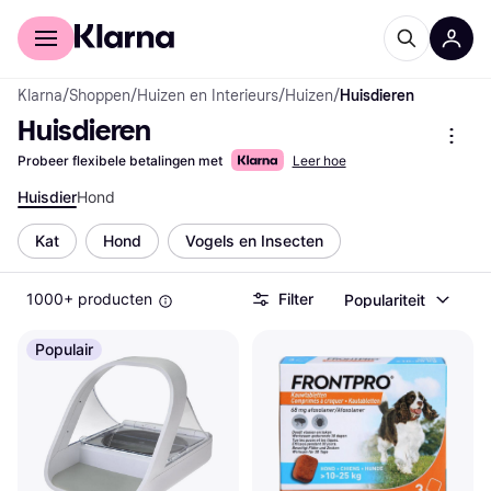
Voor shoppers
Voor bedrijven
Klarna
/
Shoppen
/
Huizen en Interieurs
/
Huizen
/
Huisdieren
Huisdieren
Probeer flexibele betalingen met
Leer hoe
Huisdier
Hond
Kat
Hond
Vogels en Insecten
1000+ producten
Filter
Populariteit
Populair