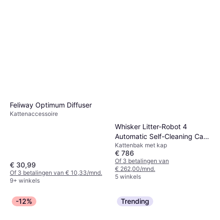
Feliway Optimum Diffuser
Kattenaccessoire
Whisker Litter-Robot 4
Automatic Self-Cleaning Cat
Kattenbak met kap
Litter Box - Black
€ 786
Of 3 betalingen van
€ 30,99
€ 262,00/mnd.
Of 3 betalingen van € 10,33/mnd.
5 winkels
9+ winkels
-12%
Trending