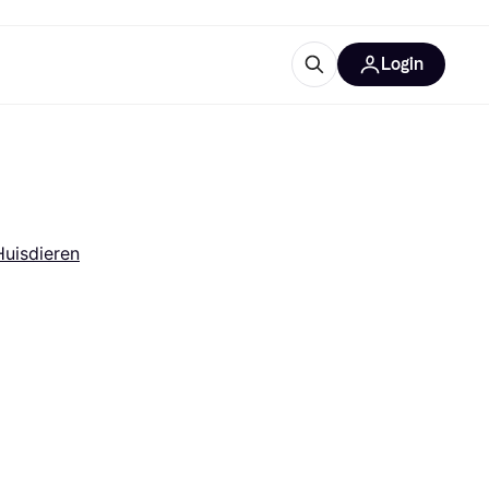
Login
trustingen
IM
Huisdieren
gorieën