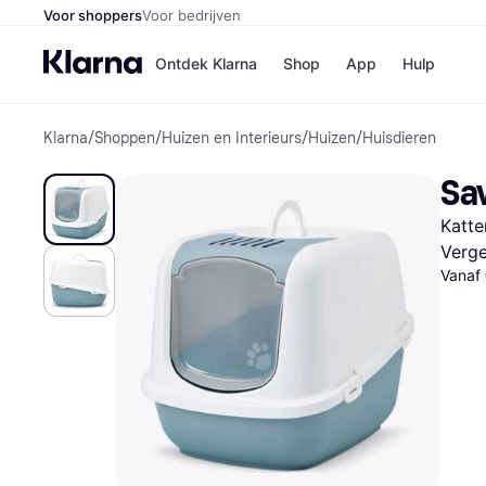
Voor shoppers
Voor bedrijven
Ontdek Klarna
Shop
App
Hulp
Klarna
/
Shoppen
/
Huizen en Interieurs
/
Huizen
/
Huisdieren
Winkels
Media
B
Sa
Bol
B
Booki
B
Katt
H&M
B
Kruidv
Verge
Vanaf
Winkelove