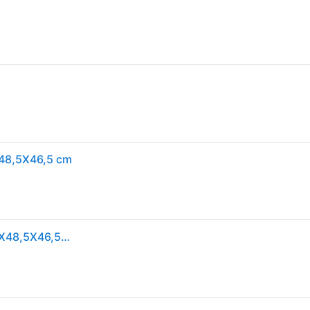
X48,5X46,5 cm
NESTOR JUMBO KATTENBAK WIT/LICHTGRIJS 66,5X48,5X46,5 CM