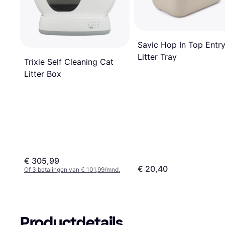
Savic Hop In Top Entr
Litter Tray
Trixie Self Cleaning Cat
Litter Box
€ 305,99
€ 20,40
Of 3 betalingen van € 101,99/mnd.
Productdetails