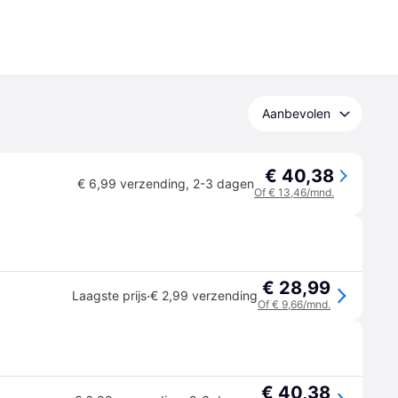
Aanbevolen
€ 40,38
€ 6,99 verzending
,
2-3 dagen
Of € 13,46/mnd.
€ 28,99
·
Laagste prijs
€ 2,99 verzending
Of € 9,66/mnd.
€ 40,38