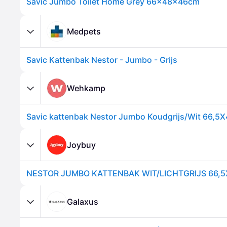
Savic Jumbo Toilet Home Grey 66x48x46cm
Medpets
Savic Kattenbak Nestor - Jumbo - Grijs
Wehkamp
Savic kattenbak Nestor Jumbo Koudgrijs/Wit 66,5
Joybuy
Galaxus