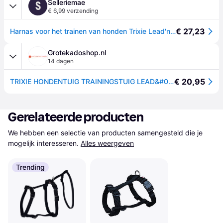
Selleriemae
S
€ 6,99 verzending
€ 27,23
Harnas voor het trainen van honden Trixie Lead'n'Walk Soft - Noir
Grotekadoshop.nl
14 dagen
€ 20,95
TRIXIE HONDENTUIG TRAININGSTUIG LEAD&#039;N&#039;WALK SOFT ZWART 45-70X2,5 CM
Gerelateerde producten
We hebben een selectie van producten samengesteld die je 
mogelijk interesseren.
Alles weergeven
Trending