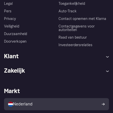
Legal
Toegankelijkheid
Pers
Auto-Track
Privacy
Contact opnemen met Klarna
Veiligheid
Contactgegevens voor
autoriteiten
Duurzaamheid
Raad van bestuur
Doorverkopen
Investeerdersrelaties
Klant
Hulp
Klachten
Zakelijk
Login
Onze belofte
Webwinkelsupport
Developers
De Klarna app
Privacyinstellingen
Zakelijke login
Operationele status
Markt
Winkeloverzicht
Je herroepingsrecht
Verkoop met Klarna
Platformen en partners
Kopersbescherming voor
consumenten
Nederland