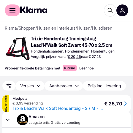
Voor shoppers
Voor bedrijven
Klarna
/
Shoppen
/
Huizen en Interieurs
/
Huizen
/
Huisdieren
Trixie Hondentuig Trainingstuig 
Lead'N'Walk Soft Zwart 45-70 x 2.5 cm
Hondenhalsbanden, Hondenriemen, Hondentuigen
Vergelijk prijzen vanaf
€ 20,46
naar
€ 27,23
Probeer flexibele betalingen met
Leer hoe
Versies
Aanbevolen
Prijs incl. levering
advertentie
Medpets
€ 25,70
€ 3,95 verzending
Trixie Lead'n Walk Soft Hondentuig - S / M - Zwart,Rood
Amazon
·
Laagste prijs
Gratis verzending