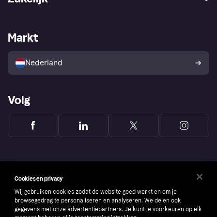
Login
Onze belofte
Webwinkelsupport
Developers
De Klarna app
Privacyinstellingen
Zakelijke login
Operationele status
Markt
Winkeloverzicht
Je herroepingsrecht
Verkoop met Klarna
Platformen en partners
Kopersbescherming voor
consumenten
Nederland
Volg
Cookies en privacy
Wij gebruiken cookies zodat de website goed werkt en om je
browsegedrag te personaliseren en analyseren. We delen ook
gegevens met onze advertentiepartners. Je kunt je voorkeuren op elk