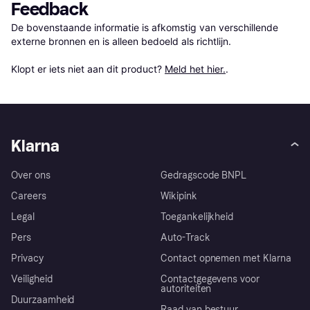
Feedback
De bovenstaande informatie is afkomstig van verschillende 
externe bronnen en is alleen bedoeld als richtlijn.

Klopt er iets niet aan dit product? 
Meld het hier.
.
Klarna
Over ons
Gedragscode BNPL
Careers
Wikipink
Legal
Toegankelijkheid
Pers
Auto-Track
Privacy
Contact opnemen met Klarna
Veiligheid
Contactgegevens voor
autoriteiten
Duurzaamheid
Raad van bestuur