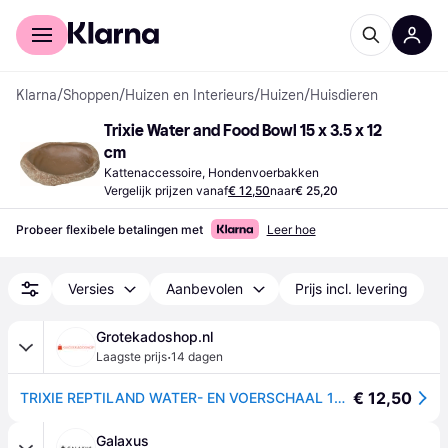
Voor shoppers
Voor bedrijven
Klarna
/
Shoppen
/
Huizen en Interieurs
/
Huizen
/
Huisdieren
Trixie Water and Food Bowl 15 x 3.5 x 12 
cm
Kattenaccessoire, Hondenvoerbakken
Vergelijk prijzen vanaf
€ 12,50
naar
€ 25,20
Probeer flexibele betalingen met
Leer hoe
Versies
Aanbevolen
Prijs incl. levering
Grotekadoshop.nl
·
Laagste prijs
14 dagen
€ 12,50
TRIXIE REPTILAND WATER- EN VOERSCHAAL 15X12X3,5 CM 2 ST
Galaxus