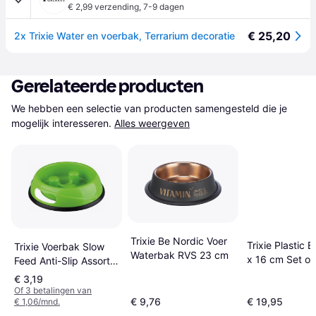
€ 2,99 verzending
,
7-9 dagen
€ 25,20
2x Trixie Water en voerbak, Terrarium decoratie
Gerelateerde producten
We hebben een selectie van producten samengesteld die je 
mogelijk interesseren.
Alles weergeven
Trixie Be Nordic Voer
Trixie Plastic 
Trixie Voerbak Slow
Waterbak RVS 23 cm
x 16 cm Set of
Feed Anti-Slip Assorti
20 cm
€ 3,19
Of 3 betalingen van
€ 9,76
€ 19,95
€ 1,06/mnd.