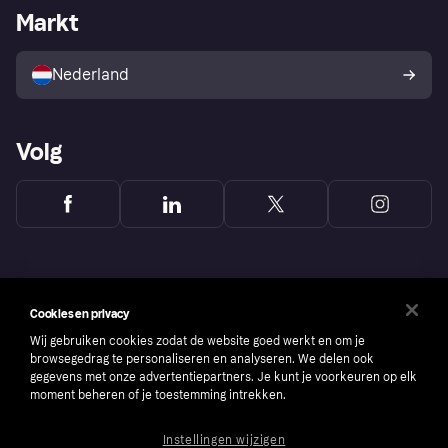
Zakelijke login
Operationele status
Markt
Winkeloverzicht
Je herroepingsrecht
Verkoop met Klarna
Platformen en partners
Kopersbescherming voor
consumenten
Nederland
Volg
Cookies en privacy
Wij gebruiken cookies zodat de website goed werkt en om je
browsegedrag te personaliseren en analyseren. We delen ook
gegevens met onze advertentiepartners. Je kunt je voorkeuren op elk
moment beheren of je toestemming intrekken.
Instellingen wijzigen