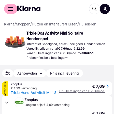
Voor shoppers
Voor bedrijven
Klarna
/
Shoppen
/
Huizen en Interieurs
/
Huizen
/
Huisdieren
Trixie Dog Activity Mini Solitaire 
Hondenspel
Interactief Speelgoed, Kauw Speelgoed, Hondenriemen
Vergelijk prijzen vanaf
€ 7,69
naar
€ 22,99
Vanaf 3 betalingen van € 2,56/mnd. met
Probeer flexibele betalingen*
Aanbevolen
Prijs incl. levering
advertentie
Zooplus
€ 7,69
€ 4,99 verzending
Of 3 betalingen van € 2,56/mnd.
Trixie Hond Activiteit Mini Solitaire ø20cm hond
Zooplus
·
Laagste prijs
€ 4,99 verzending
€ 7,69