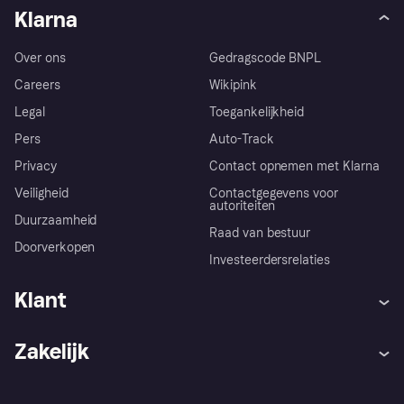
Klarna
Over ons
Gedragscode BNPL
Careers
Wikipink
Legal
Toegankelijkheid
Pers
Auto-Track
Privacy
Contact opnemen met Klarna
Veiligheid
Contactgegevens voor
autoriteiten
Duurzaamheid
Raad van bestuur
Doorverkopen
Investeerdersrelaties
Klant
Hulp
Klachten
Zakelijk
Login
Onze belofte
Webwinkelsupport
Developers
De Klarna app
Privacyinstellingen