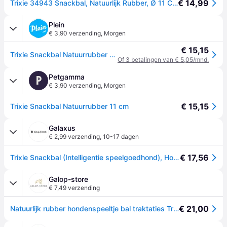
€ 14,99
Trixie 34943 Snackbal, Natuurlijk Rubber, Ø 11 Cm
Plein
€ 3,90 verzending
,
Morgen
€ 15,15
Trixie Snackbal Natuurrubber 11 cm
Of 3 betalingen van € 5,05/mnd.
Petgamma
P
€ 3,90 verzending
,
Morgen
€ 15,15
Trixie Snackbal Natuurrubber 11 cm
Galaxus
€ 2,99 verzending
,
10-17 dagen
€ 17,56
Trixie Snackbal (Intelligentie speelgoedhond), Hondenspeelgoed
Galop-store
€ 7,49 verzending
€ 21,00
Natuurlijk rubber hondenspeeltje bal traktaties Trixie - Rose