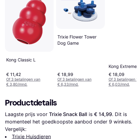
Trixie Flower Tower
Dog Game
Kong Classic L
Kong Extreme 
€ 11,42
€ 18,99
€ 18,09
Of 3 betalingen van
Of 3 betalingen van
Of 3 betalingen 
€ 3,80/mnd.
€ 6,33/mnd.
€ 6,03/mnd.
Productdetails
Laagste prijs voor 
Trixie Snack Ball
 is 
€ 14,99
. Dit is 
momenteel het goedkoopste aanbod onder 
9
 winkels.
Vergelijk:
Trixie Huisdieren