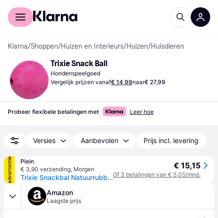
Voor shoppers
Voor bedrijven
Klarna
/
Shoppen
/
Huizen en Interieurs
/
Huizen
/
Huisdieren
Trixie Snack Ball
Hondenspeelgoed
Vergelijk prijzen vanaf
€ 14,99
naar
€ 27,99
Probeer flexibele betalingen met
Leer hoe
Versies
Aanbevolen
Prijs incl. levering
advertentie
Plein
€ 15,15
€ 3,90 verzending
,
Morgen
Of 3 betalingen van € 5,05/mnd.
Trixie Snackbal Natuurrubber 11 cm
Amazon
Laagste prijs