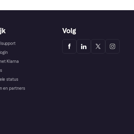
jk
Volg
lsupport
login
et Klarna
s
ele status
n en partners