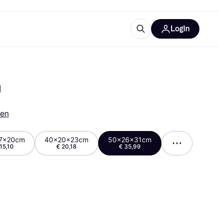
Login
trustingen
IM
m
ren
7x20cm
40x20x23cm
50x26x31cm
15,10
€ 20,18
€ 35,99
gorieën