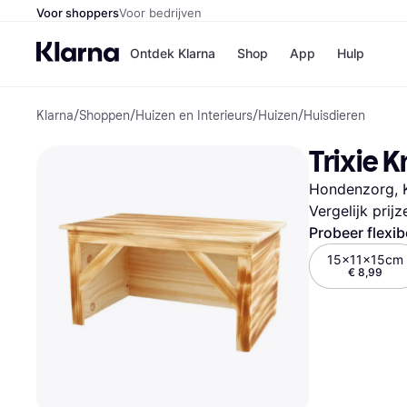
Voor shoppers
Voor bedrijven
Ontdek Klarna
Shop
App
Hulp
Klarna
/
Shoppen
/
Huizen en Interieurs
/
Huizen
/
Huisdieren
Winkels
Media
B
Trixie 
Bol
B
Booki
B
Hondenzorg, K
H&M
B
Kruidv
Vergelijk prij
Probeer flexib
15x11x15cm
€ 8,99
Winkelove