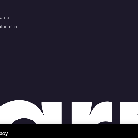
arna
toriteiten
vacy