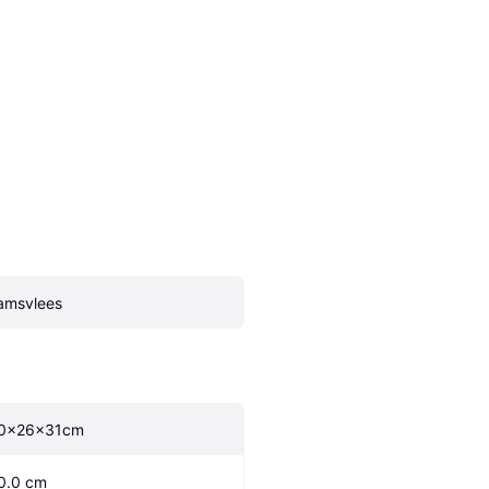
amsvlees
0x26x31cm
0.0 cm