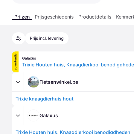
Prijzen
Prijsgeschiedenis
Productdetails
Kenmer
Prijs incl. levering
advertentie
Galaxus
Trixie Houten huis, Knaagdierkooi benodigdhed
Fietsenwinkel.be
Trixie knaagdierhuis hout
Galaxus
Trixie Houten huis, Knaagdierkooi benodigdheden