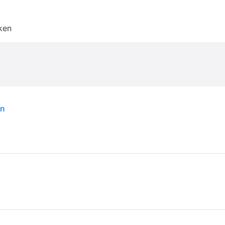
ken
en