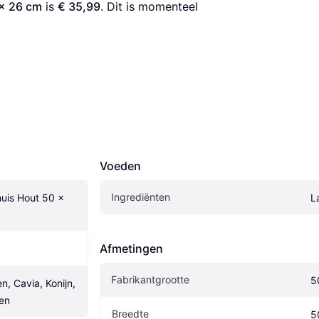
 x 26 cm
 is 
€ 35,99
. Dit is momenteel 
Voeden
Ingrediënten
uis Hout 50 x 
L
Afmetingen
Fabrikantgrootte
5
n, Cavia, Konijn, 
en
Breedte
5