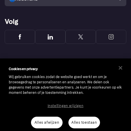
Volg
Cookies en privacy
Wij gebruiken cookies zodat de website goed werkt en om je
browsegedrag te personaliseren en analyseren. We delen ook
gegevens met onze advertentiepartners. Je kunt je voorkeuren op elk
moment beheren of je toestemming intrekken.
Instellingen wijzigen
Copyright © 2005-2026 Klarna Bank AB (publ). Headquarters: Stockholm, Sweden. All
rights reserved. Klarna Bank AB (publ). Sveavägen 46, 111 34 Stockholm. Organization
number: 556737-0431
Alles afwijzen
Alles toestaan
Cookies
Klarna.com