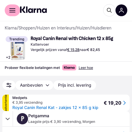
Voor shoppers
Voor bedrijven
Klarna
/
Shoppen
/
Huizen en Interieurs
/
Huizen
/
Huisdieren
Royal Canin Renal with Chicken 12 x 85g
Trending
Kattenvoer
Vergelijk prijzen vanaf
€ 15,28
naar
€ 82,45
+
2
Probeer flexibele betalingen met
Leer hoe
Aanbevolen
Prijs incl. levering
advertentie
Medpets
€ 19,20
€ 3,95 verzending
Royal Canin Renal Kat - zakjes 12 x 85 g kip
Petgamma
P
·
Laagste prijs
€ 3,90 verzending
,
Morgen