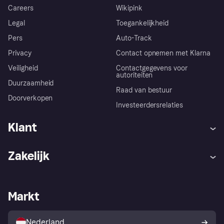
Careers
Wikipink
Legal
Toegankelijkheid
Pers
Auto-Track
Privacy
Contact opnemen met Klarna
Veiligheid
Contactgegevens voor
autoriteiten
Duurzaamheid
Raad van bestuur
Doorverkopen
Investeerdersrelaties
Klant
Hulp
Klachten
Zakelijk
Login
Onze belofte
Webwinkelsupport
Developers
De Klarna app
Privacyinstellingen
Zakelijke login
Operationele status
Markt
Winkeloverzicht
Je herroepingsrecht
Verkoop met Klarna
Platformen en partners
Kopersbescherming voor
consumenten
Nederland