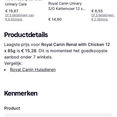
Royal Canin Urinary
Urinary Care
S/O Kattenvoer 12 x
€ 19,67
€ 6,55
85 g
Of 3 betalingen van
Of 3 betalingen 
€ 14,60
€ 6,55/mnd.
€ 2,18/mnd.
Productdetails
Laagste prijs voor 
Royal Canin Renal with Chicken 12 
x 85g
 is 
€ 15,28
. Dit is momenteel het goedkoopste 
aanbod onder 
7
 winkels.
Vergelijk:
Royal Canin Huisdieren
Kenmerken
Product