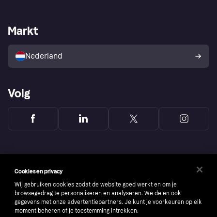
Webwinkelsupport
Developers
De Klarna app
Privacyinstellingen
Zakelijke login
Operationele status
Markt
Winkeloverzicht
Je herroepingsrecht
Verkoop met Klarna
Platformen en partners
Kopersbescherming voor
consumenten
Nederland
Volg
Cookies en privacy
Wij gebruiken cookies zodat de website goed werkt en om je
browsegedrag te personaliseren en analyseren. We delen ook
gegevens met onze advertentiepartners. Je kunt je voorkeuren op elk
moment beheren of je toestemming intrekken.