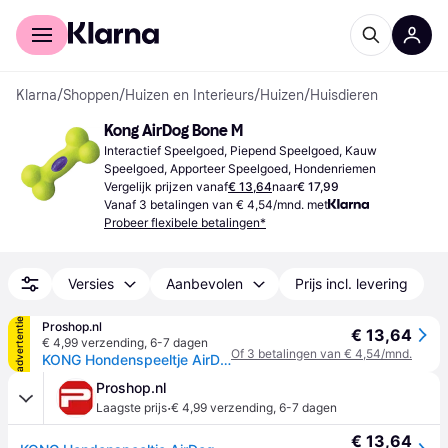
Voor shoppers
Voor bedrijven
Klarna
/
Shoppen
/
Huizen en Interieurs
/
Huizen
/
Huisdieren
Kong AirDog Bone M
Interactief Speelgoed, Piepend Speelgoed, Kauw 
Speelgoed, Apporteer Speelgoed, Hondenriemen
Vergelijk prijzen vanaf
€ 13,64
naar
€ 17,99
Vanaf 3 betalingen van € 4,54/mnd. met
Probeer flexibele betalingen*
Versies
Aanbevolen
Prijs incl. levering
advertentie
Proshop.nl
€ 13,64
€ 4,99 verzending
,
6-7 dagen
Of 3 betalingen van € 4,54/mnd.
KONG Hondenspeeltje AirDog Squeaker Bone 11cm
Proshop.nl
·
Laagste prijs
€ 4,99 verzending
,
6-7 dagen
€ 13,64