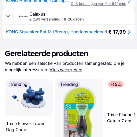
KONG Hondenspeeltje AirDog Squeaker Bone 11cm
Of 3 betalingen van € 4,54/mnd.
Galaxus
€ 2,99 verzending
,
18-26 dagen
€ 17,99
KONG Squeaker Bot M (Breng), Hondenspeelgoed
Gerelateerde producten
We hebben een selectie van producten samengesteld die je 
mogelijk interesseren.
Alles weergeven
Trending
Trending
-15%
Trixie Pluche 
Catnip 7 cm
Trixie Flower Tower
Dog Game