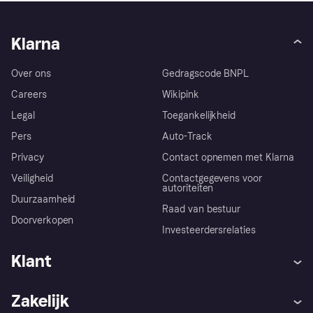
Klarna
Over ons
Gedragscode BNPL
Careers
Wikipink
Legal
Toegankelijkheid
Pers
Auto-Track
Privacy
Contact opnemen met Klarna
Veiligheid
Contactgegevens voor
autoriteiten
Duurzaamheid
Raad van bestuur
Doorverkopen
Investeerdersrelaties
Klant
Hulp
Klachten
Zakelijk
Login
Onze belofte