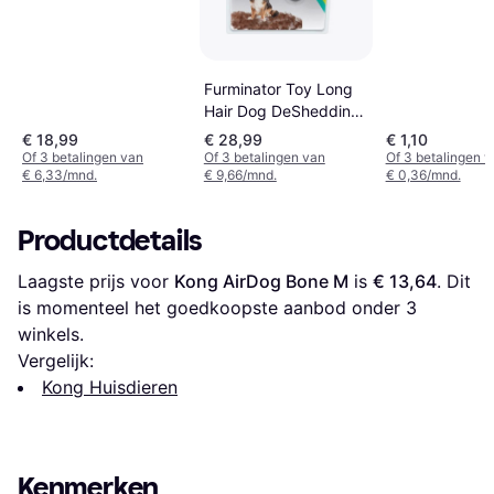
Furminator Toy Long
Hair Dog DeShedding
Tool
€ 18,99
€ 28,99
€ 1,10
Of 3 betalingen van
Of 3 betalingen van
Of 3 betalingen 
€ 6,33/mnd.
€ 9,66/mnd.
€ 0,36/mnd.
Productdetails
Laagste prijs voor 
Kong AirDog Bone M
 is 
€ 13,64
. Dit 
is momenteel het goedkoopste aanbod onder 
3
winkels.
Vergelijk:
Kong Huisdieren
Kenmerken