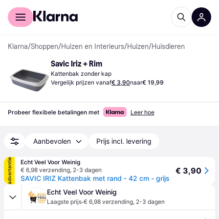
Voor shoppers
Voor bedrijven
Klarna
/
Shoppen
/
Huizen en Interieurs
/
Huizen
/
Huisdieren
Savic Iriz + Rim
Kattenbak zonder kap
Vergelijk prijzen vanaf
€ 3,90
naar
€ 19,99
Probeer flexibele betalingen met
Leer hoe
Aanbevolen
Prijs incl. levering
advertentie
Echt Veel Voor Weinig
€ 3,90
€ 6,98 verzending
,
2-3 dagen
SAVIC IRIZ Kattenbak met rand - 42 cm - grijs
Echt Veel Voor Weinig
·
Laagste prijs
€ 6,98 verzending
,
2-3 dagen