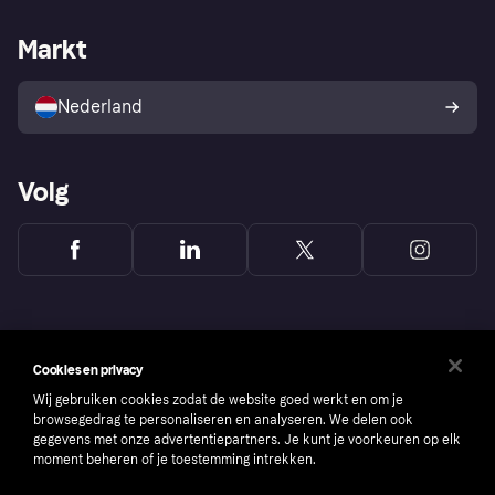
Webwinkelsupport
Developers
De Klarna app
Privacyinstellingen
Zakelijke login
Operationele status
Markt
Winkeloverzicht
Je herroepingsrecht
Verkoop met Klarna
Platformen en partners
Kopersbescherming voor
consumenten
Nederland
Volg
Cookies en privacy
Wij gebruiken cookies zodat de website goed werkt en om je
browsegedrag te personaliseren en analyseren. We delen ook
gegevens met onze advertentiepartners. Je kunt je voorkeuren op elk
moment beheren of je toestemming intrekken.