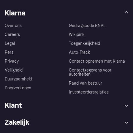
Klarna
Over ons
Gedragscode BNPL
Careers
Wikipink
Legal
Toegankelijkheid
Pers
Auto-Track
Privacy
Contact opnemen met Klarna
Veiligheid
Contactgegevens voor
autoriteiten
Duurzaamheid
Raad van bestuur
Doorverkopen
Investeerdersrelaties
Klant
Hulp
Klachten
Zakelijk
Login
Onze belofte