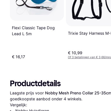
Flexi Classic Tape Dog
Trixie Stay Harness M-
Lead L 5m
€ 10,99
€ 16,17
Of 3 betalingen van € 3,66/mn
Productdetails
Laagste prijs voor 
Nobby Mesh Preno Collar 25-35c
goedkoopste aanbod onder 
4
 winkels.
Vergelijk:
Nobby Huisdieren