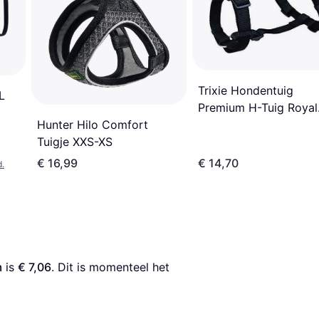
Trixie Hondentuig
L
Premium H-Tuig Royal
Blauw
Hunter Hilo Comfort
Tuigje XXS-XS
€ 16,99
€ 14,70
d.
m
 is 
€ 7,06
. Dit is momenteel het 