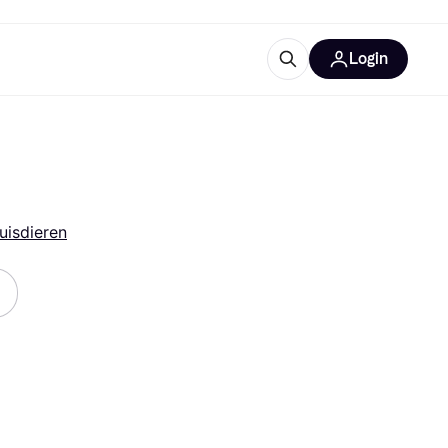
Login
trustingen
IM
uisdieren
gorieën