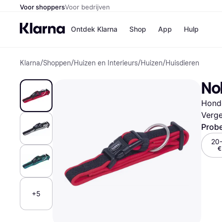
Voor shoppers
Voor bedrijven
Ontdek Klarna
Shop
App
Hulp
Klarna
/
Shoppen
/
Huizen en Interieurs
/
Huizen
/
Huisdieren
Winkels
Media
B
No
Bol
B
Booki
B
Hond
H&M
B
Kruidv
Verge
Probe
20
€
Winkelove
+5