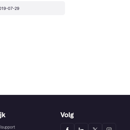
019-07-29
jk
Volg
lsupport