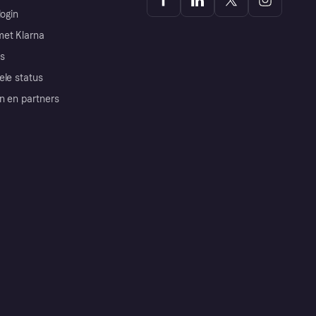
login
et Klarna
s
ele status
n en partners