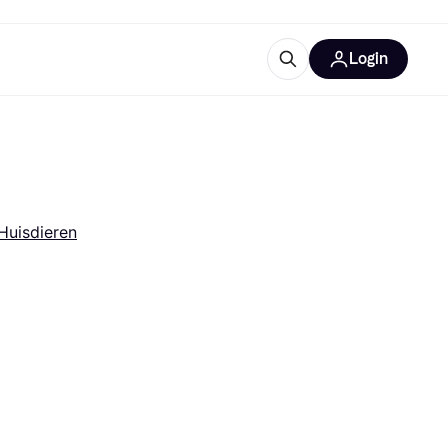
Login
ooruitrustingen
IM
Huisdieren
categorieën