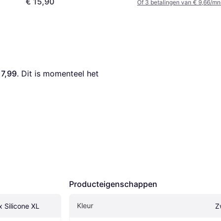
€ 15,90
Of 3 betalingen van € 9,66/mn
17,99
. Dit is momenteel het 
Producteigenschappen
Kleur
x Silicone XL
Z