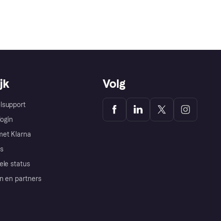
jk
Volg
lsupport
login
et Klarna
s
ele status
n en partners