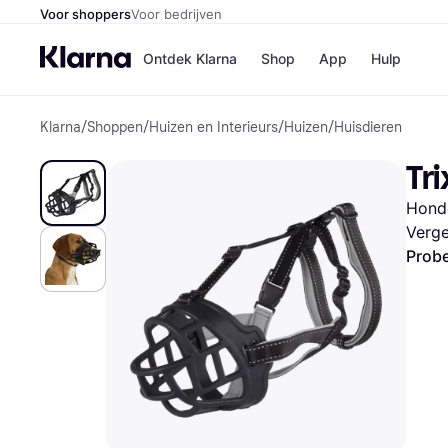
Voor shoppers
Voor bedrijven
Ontdek Klarna
Shop
App
Hulp
Klarna
/
Shoppen
/
Huizen en Interieurs
/
Huizen
/
Huisdieren
Winkels
MediaMark
B
Tri
Bol
B
Booking.c
B
Hond
H&M
B
Kruidvat
Verge
Probe
Winkeloverzich