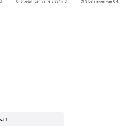
d.
Of 3 betalingen van € 8,38/mnd.
Of 3 betalingen van € 4,93/m
wart