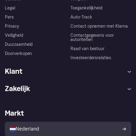
Legal
Toegankelijkheid
Pers
Auto-Track
Privacy
Contact opnemen met Klarna
Veiligheid
Contactgegevens voor
autoriteiten
Duurzaamheid
Raad van bestuur
Doorverkopen
Investeerdersrelaties
Klant
Hulp
Klachten
Zakelijk
Login
Onze belofte
Webwinkelsupport
Developers
De Klarna app
Privacyinstellingen
Zakelijke login
Operationele status
Markt
Winkeloverzicht
Je herroepingsrecht
Verkoop met Klarna
Platformen en partners
Kopersbescherming voor
consumenten
Nederland