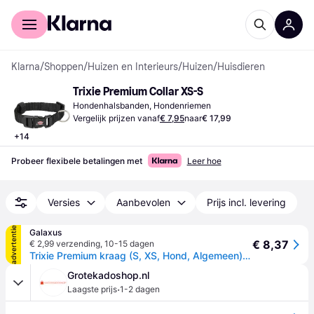
Voor shoppers
Voor bedrijven
Klarna
/
Shoppen
/
Huizen en Interieurs
/
Huizen
/
Huisdieren
Trixie Premium Collar XS-S
Hondenhalsbanden, Hondenriemen
Vergelijk prijzen vanaf
€ 7,95
naar
€ 17,99
+
14
Probeer flexibele betalingen met
Leer hoe
Versies
Aanbevolen
Prijs incl. levering
advertentie
Galaxus
€ 8,37
€ 2,99 verzending
,
10-15 dagen
Trixie Premium kraag (S, XS, Hond, Algemeen), Kraag + Leiband
Grotekadoshop.nl
·
Laagste prijs
1-2 dagen