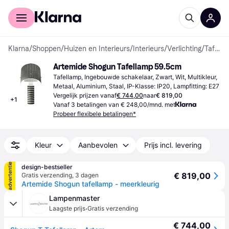
Voor shoppers
Voor bedrijven
Klarna
/
Shoppen
/
Huizen en Interieurs
/
Interieurs
/
Verlichting
/
Tafellampen
Artemide Shogun Tafellamp 59.5cm
Tafellamp, Ingebouwde schakelaar, Zwart, Wit, Multikleur, 
Metaal, Aluminium, Staal, IP-Klasse: IP20, Lampfitting: E27
Vergelijk prijzen vanaf
€ 744,00
naar
€ 819,00
+
1
Vanaf 3 betalingen van € 248,00/mnd. met
Probeer flexibele betalingen*
Kleur
Aanbevolen
Prijs incl. levering
advertentie
design-bestseller
€ 819,00
Gratis verzending
,
3 dagen
Artemide Shogun tafellamp - meerkleurig
Lampenmaster
·
Laagste prijs
Gratis verzending
€ 744,00