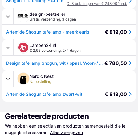
Shogun T Tafellamp - Artemide - Woonkamer - Designer - Metaal - Met lampenkap
Of 3 betalingen van € 248,00/mnd.
design-bestseller
Gratis verzending
,
3 dagen
€ 819,00
Artemide Shogun tafellamp - meerkleurig
Lampen24.nl
€ 2,95 verzending
,
2-4 dagen
€ 786,50
Design tafellamp Shogun, wit / opaal, Woon-/ Eetkamer, Aluminium, Design, tafellamp
Nordic Nest
Nabestelling
€ 819,00
Artemide Shogun tafellamp zwart-wit
Gerelateerde producten
We hebben een selectie van producten samengesteld die je 
mogelijk interesseren.
Alles weergeven