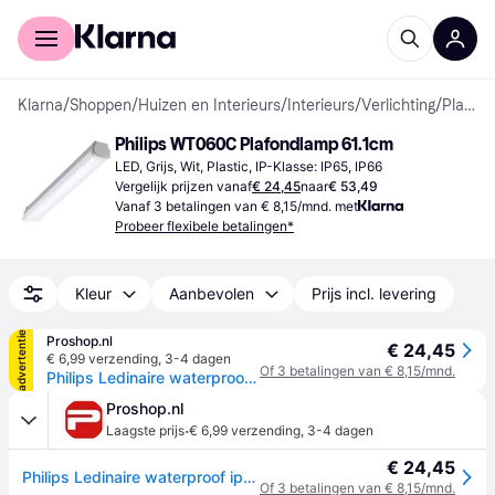
Voor shoppers
Voor bedrijven
Klarna
/
Shoppen
/
Huizen en Interieurs
/
Interieurs
/
Verlichting
/
Plafondlampen
Philips WT060C Plafondlamp 61.1cm
LED, Grijs, Wit, Plastic, IP-Klasse: IP65, IP66
Vergelijk prijzen vanaf
€ 24,45
naar
€ 53,49
Vanaf 3 betalingen van € 8,15/mnd. met
Probeer flexibele betalingen*
Kleur
Aanbevolen
Prijs incl. levering
advertentie
Proshop.nl
€ 24,45
€ 6,99 verzending
,
3-4 dagen
Of 3 betalingen van € 8,15/mnd.
Philips Ledinaire waterproof ip65 wt060c led 1800lm/840 600mm
Proshop.nl
·
Laagste prijs
€ 6,99 verzending
,
3-4 dagen
€ 24,45
Philips Ledinaire waterproof ip65 wt060c led 1800lm/840 600mm
Of 3 betalingen van € 8,15/mnd.