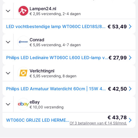
Lampen24.nl
€ 2,95 verzending
,
2-4 dagen
€ 53,49
LED vochtbestendige lamp WT060C LED18S/840 PSU L600, alu / grijs / zink, Kunststof
Conrad
€ 5,95 verzending
,
4-7 dagen
€ 27,99
Philips LED Ledinaire WT060C L600 LED-lamp voor vochtige ruimte LED LED vast ingebouwd 15 W Neutraalwit Grijs, Wit
Verlichtingnl
€ 5,95 verzending
,
8 dagen
€ 42,50
Philips LED Armatuur Waterdicht 60cm | 15W 4000K 1800Lm 840 | IP66 | Ledinaire
eBay
€ 10,00 verzending
€ 43,78
WT060C GRIJZE LED HERMETISCHE BEHUIZING 15W NW 4000K 1800LM IP66
Of 3 betalingen van € 14,59/mnd.