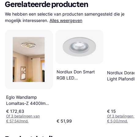
Gerelateerde producten
We hebben een selectie van producten samengesteld die je 
mogelijk interesseren.
Alles weergeven
Nordlux Don Smart
Nordlux Dorad
RGB LED
Light Plafondl
Einbaustrahler Set 8.5
x 8.5 x 5.4 cm
Plafondlamp
Eglo Wandlamp
Lomaltas-Z 4400lm
Plafondlamp
€ 172,63
€ 15
Of 3 betalingen van
Of 3 betalingen 
€ 51,99
€ 57,54/mnd.
€ 5,00/mnd.